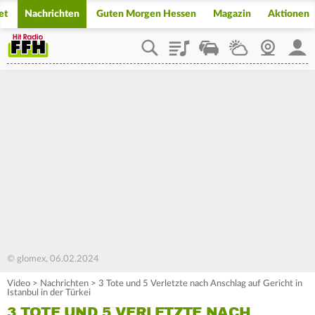
et
Nachrichten
Guten Morgen Hessen
Magazin
Aktionen
Playlist
Staupilot
Wetter
Webcam
Mein
© glomex, 06.02.2024
Video
>
Nachrichten
>
3 Tote und 5 Verletzte nach Anschlag auf Gericht in
Istanbul in der Türkei
3 TOTE UND 5 VERLETZTE NACH