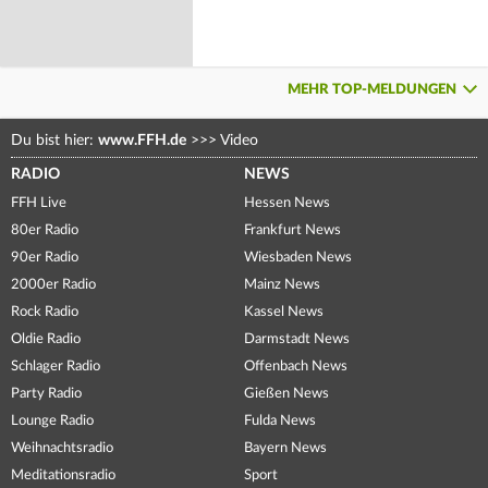
MEHR TOP-MELDUNGEN
Du bist hier:
www.FFH.de
>>>
Video
RADIO
NEWS
FFH Live
Hessen News
80er Radio
Frankfurt News
90er Radio
Wiesbaden News
2000er Radio
Mainz News
Rock Radio
Kassel News
Oldie Radio
Darmstadt News
Schlager Radio
Offenbach News
Party Radio
Gießen News
Lounge Radio
Fulda News
Weihnachtsradio
Bayern News
Meditationsradio
Sport