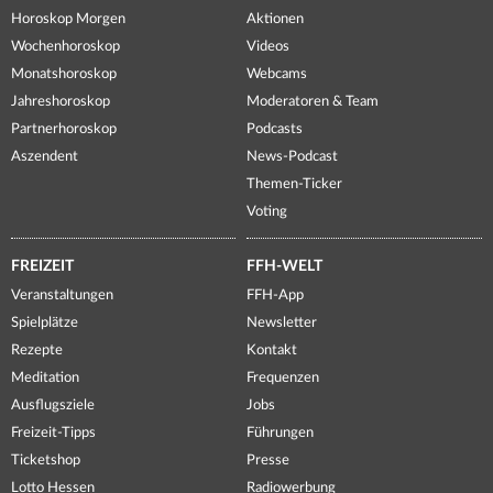
Horoskop Morgen
Aktionen
Wochenhoroskop
Videos
Monatshoroskop
Webcams
Jahreshoroskop
Moderatoren & Team
Partnerhoroskop
Podcasts
Aszendent
News-Podcast
Themen-Ticker
Voting
FREIZEIT
FFH-WELT
Veranstaltungen
FFH-App
Spielplätze
Newsletter
Rezepte
Kontakt
Meditation
Frequenzen
Ausflugsziele
Jobs
Freizeit-Tipps
Führungen
Ticketshop
Presse
Lotto Hessen
Radiowerbung