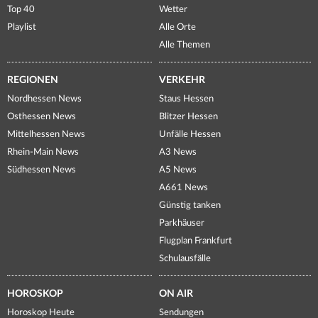
Top 40
Wetter
Playlist
Alle Orte
Alle Themen
REGIONEN
VERKEHR
Nordhessen News
Staus Hessen
Osthessen News
Blitzer Hessen
Mittelhessen News
Unfälle Hessen
Rhein-Main News
A3 News
Südhessen News
A5 News
A661 News
Günstig tanken
Parkhäuser
Flugplan Frankfurt
Schulausfälle
HOROSKOP
ON AIR
Horoskop Heute
Sendungen