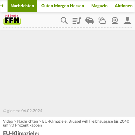
et
Nachrichten
Guten Morgen Hessen
Magazin
Aktionen
Playlist
Staupilot
Wetter
Webcam
Mein
© glomex, 06.02.2024
Video
>
Nachrichten
>
EU-Klimaziele: Brüssel will Treibhausgase bis 2040
um 90 Prozent kappen
EU-Klimaziele: