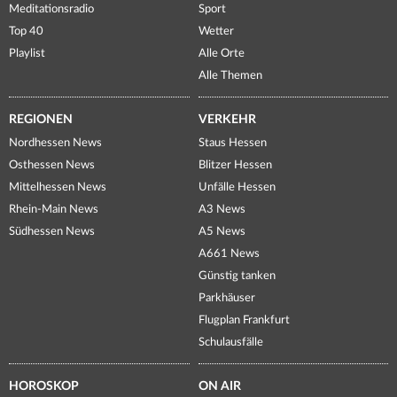
Meditationsradio
Sport
Top 40
Wetter
Playlist
Alle Orte
Alle Themen
REGIONEN
VERKEHR
Nordhessen News
Staus Hessen
Osthessen News
Blitzer Hessen
Mittelhessen News
Unfälle Hessen
Rhein-Main News
A3 News
Südhessen News
A5 News
A661 News
Günstig tanken
Parkhäuser
Flugplan Frankfurt
Schulausfälle
HOROSKOP
ON AIR