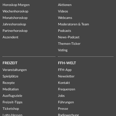
Horoskop Morgen
Aktionen
Wochenhoroskop
Videos
Monatshoroskop
Webcams
Jahreshoroskop
Moderatoren & Team
Partnerhoroskop
Podcasts
Aszendent
News-Podcast
Themen-Ticker
Voting
FREIZEIT
FFH-WELT
Veranstaltungen
FFH-App
Spielplätze
Newsletter
Rezepte
Kontakt
Meditation
Frequenzen
Ausflugsziele
Jobs
Freizeit-Tipps
Führungen
Ticketshop
Presse
Lotto Hessen
Radiowerbung