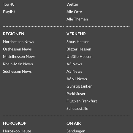
Top 40
Wetter
Playlist
Alle Orte
Alle Themen
REGIONEN
VERKEHR
Nordhessen News
Staus Hessen
Osthessen News
Blitzer Hessen
Mittelhessen News
Unfälle Hessen
Rhein-Main News
A3 News
Südhessen News
A5 News
A661 News
Günstig tanken
Parkhäuser
Flugplan Frankfurt
Schulausfälle
HOROSKOP
ON AIR
Horoskop Heute
Sendungen