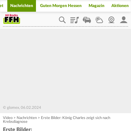
et
Nachrichten
Guten Morgen Hessen
Magazin
Aktionen
Playlist
Staupilot
Wetter
Webcam
Mein
© glomex, 06.02.2024
Video
>
Nachrichten
>
Erste Bilder: König Charles zeigt sich nach
Krebsdiagnose
Erste Bilder: