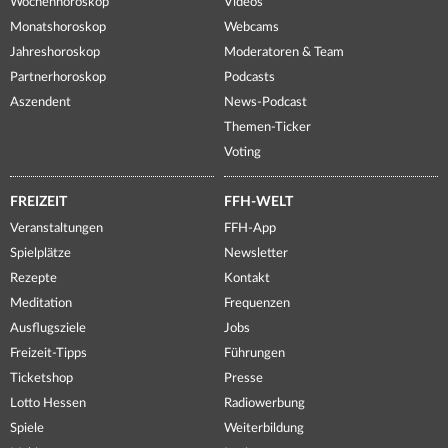
Wochenhoroskop
Videos
Monatshoroskop
Webcams
Jahreshoroskop
Moderatoren & Team
Partnerhoroskop
Podcasts
Aszendent
News-Podcast
Themen-Ticker
Voting
FREIZEIT
FFH-WELT
Veranstaltungen
FFH-App
Spielplätze
Newsletter
Rezepte
Kontakt
Meditation
Frequenzen
Ausflugsziele
Jobs
Freizeit-Tipps
Führungen
Ticketshop
Presse
Lotto Hessen
Radiowerbung
Spiele
Weiterbildung