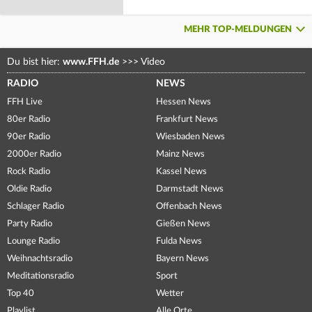
MEHR TOP-MELDUNGEN
Du bist hier:
www.FFH.de
>>>
Video
RADIO
NEWS
FFH Live
Hessen News
80er Radio
Frankfurt News
90er Radio
Wiesbaden News
2000er Radio
Mainz News
Rock Radio
Kassel News
Oldie Radio
Darmstadt News
Schlager Radio
Offenbach News
Party Radio
Gießen News
Lounge Radio
Fulda News
Weihnachtsradio
Bayern News
Meditationsradio
Sport
Top 40
Wetter
Playlist
Alle Orte