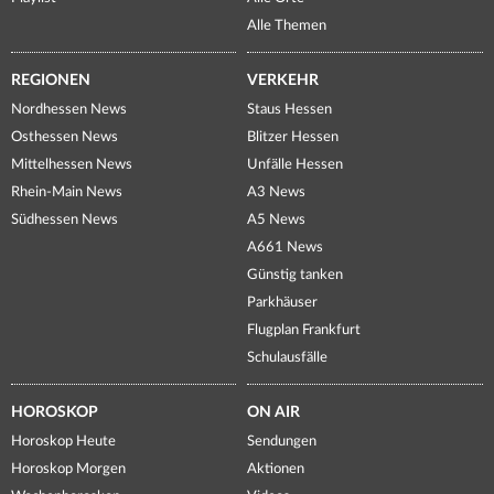
Alle Themen
REGIONEN
VERKEHR
Nordhessen News
Staus Hessen
Osthessen News
Blitzer Hessen
Mittelhessen News
Unfälle Hessen
Rhein-Main News
A3 News
Südhessen News
A5 News
A661 News
Günstig tanken
Parkhäuser
Flugplan Frankfurt
Schulausfälle
HOROSKOP
ON AIR
Horoskop Heute
Sendungen
Horoskop Morgen
Aktionen