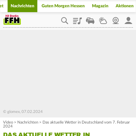
et
Nachrichten
Guten Morgen Hessen
Magazin
Aktionen
Playlist
Staupilot
Wetter
Webcam
Mein
© glomex, 07.02.2024
Video
>
Nachrichten
>
Das aktuelle Wetter in Deutschland vom 7. Februar
2024
DAS AKTUELLE WETTER IN