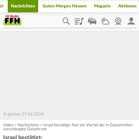
et
Nachrichten
Guten Morgen Hessen
Magazin
Aktionen
Playlist
Staupilot
Wetter
Webcam
Mein
© glomex, 07.02.2024
Video
>
Nachrichten
>
Israel bestätigt: Fast ein Viertel der in Gazastreifen
verschleppte Geiseln tot
Israel bestätigt: