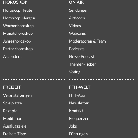
HOROSKOP
ON AIR
Horoskop Heute
Sendungen
Horoskop Morgen
Aktionen
Wochenhoroskop
Videos
Monatshoroskop
Webcams
Jahreshoroskop
Moderatoren & Team
Partnerhoroskop
Podcasts
Aszendent
News-Podcast
Themen-Ticker
Voting
FREIZEIT
FFH-WELT
Veranstaltungen
FFH-App
Spielplätze
Newsletter
Rezepte
Kontakt
Meditation
Frequenzen
Ausflugsziele
Jobs
Freizeit-Tipps
Führungen