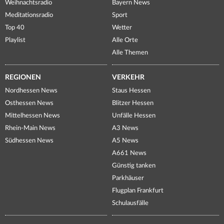
Weihnachtsradio
Bayern News
Meditationsradio
Sport
Top 40
Wetter
Playlist
Alle Orte
Alle Themen
REGIONEN
VERKEHR
Nordhessen News
Staus Hessen
Osthessen News
Blitzer Hessen
Mittelhessen News
Unfälle Hessen
Rhein-Main News
A3 News
Südhessen News
A5 News
A661 News
Günstig tanken
Parkhäuser
Flugplan Frankfurt
Schulausfälle