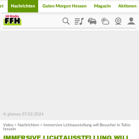
et
Nachrichten
Guten Morgen Hessen
Magazin
Aktionen
Playlist
Staupilot
Wetter
Webcam
Mein
© glomex, 07.02.2024
Video
>
Nachrichten
>
Immersive Lichtausstellung will Besucher in Tokio
fesseln
IMMERSIVE LICHTAUSSTELLUNG WILL