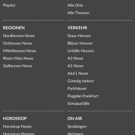
Playlist
Alle Orte
Alle Themen
REGIONEN
VERKEHR
Nordhessen News
Staus Hessen
Osthessen News
Blitzer Hessen
Mittelhessen News
Unfälle Hessen
Rhein-Main News
A3 News
Südhessen News
A5 News
A661 News
Günstig tanken
Parkhäuser
Flugplan Frankfurt
Schulausfälle
HOROSKOP
ON AIR
Horoskop Heute
Sendungen
Horoskop Morgen
Aktionen