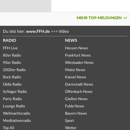
MEHR TOP-MELDUNGEN
Du bist hier:
www.FFH.de
>>>
Video
RADIO
NEWS
FFH Live
Hessen News
80er Radio
Frankfurt News
90er Radio
Wiesbaden News
2000er Radio
Mainz News
Rock Radio
Kassel News
Oldie Radio
Darmstadt News
Schlager Radio
Offenbach News
Party Radio
Gießen News
Lounge Radio
Fulda News
Weihnachtsradio
Bayern News
Meditationsradio
Sport
Top 40
Wetter