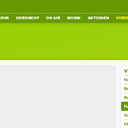
KEHR
HOROSKOP
ON AIR
MUSIK
AKTIONEN
VIDE
V
N
Be
B
N
G
M