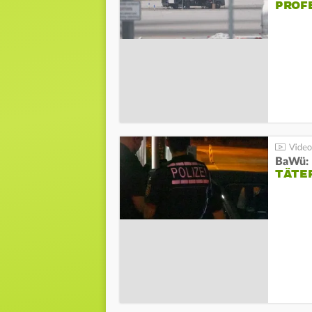
PROF
TÄTE