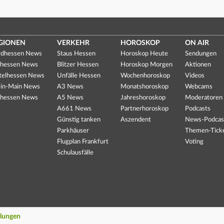
GIONEN
VERKEHR
HOROSKOP
ON AIR
dhessen News
Staus Hessen
Horoskop Heute
Sendungen
hessen News
Blitzer Hessen
Horoskop Morgen
Aktionen
telhessen News
Unfälle Hessen
Wochenhoroskop
Videos
in-Main News
A3 News
Monatshoroskop
Webcams
hessen News
A5 News
Jahreshoroskop
Moderatoren
A661 News
Partnerhoroskop
Podcasts
Günstig tanken
Aszendent
News-Podcas
Parkhäuser
Themen-Tick
Flugplan Frankfurt
Voting
Schulausfälle
llungen