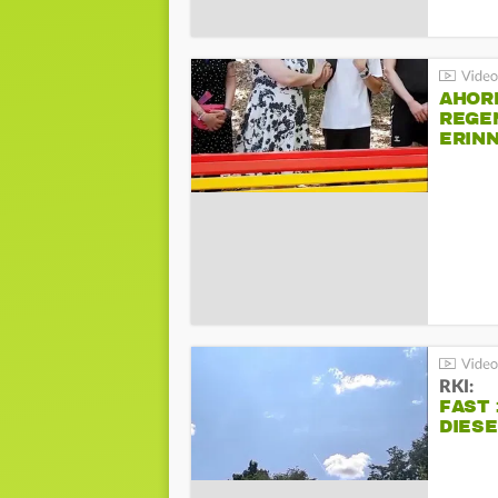
AHOR
REGE
ERIN
BEIM 
RKI:
FAST 
DIES