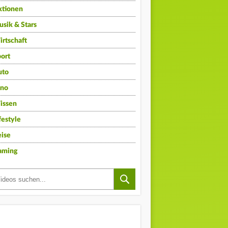
ktionen
sik & Stars
rtschaft
ort
uto
ino
issen
festyle
ise
aming