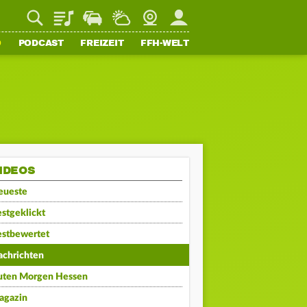
Playlist
Staupilot
Wetter
Webcam
Mein FFH
O
PODCAST
FREIZEIT
FFH-WELT
IDEOS
eueste
stgeklickt
estbewertet
achrichten
uten Morgen Hessen
agazin