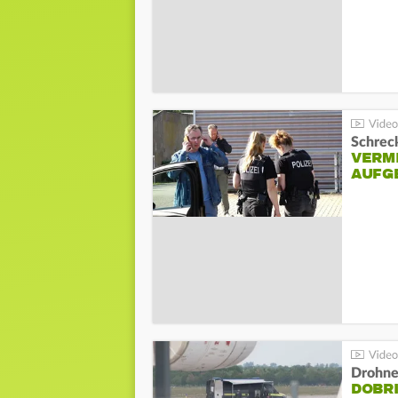
Schreck
VERM
AUFG
Drohnen
DOBR