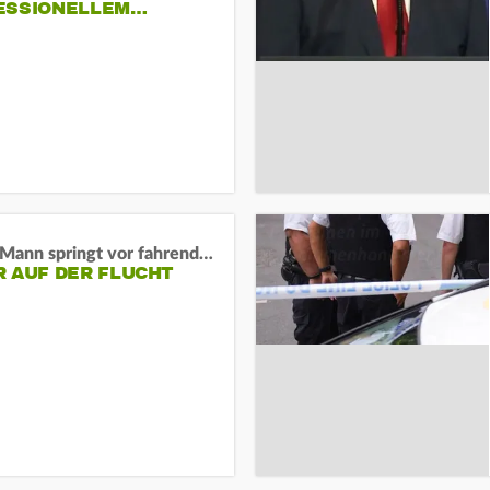
ESSIONELLEM…
BaWü: Mann springt vor fahrendes Auto und schießt
R AUF DER FLUCHT