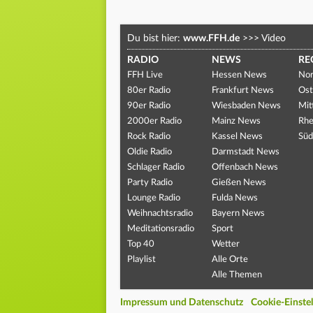
Du bist hier:
www.FFH.de
>>>
Video
RADIO
NEWS
RE
FFH Live
Hessen News
Nor
80er Radio
Frankfurt News
Ost
90er Radio
Wiesbaden News
Mit
2000er Radio
Mainz News
Rhe
Rock Radio
Kassel News
Süd
Oldie Radio
Darmstadt News
Schlager Radio
Offenbach News
Party Radio
Gießen News
Lounge Radio
Fulda News
Weihnachtsradio
Bayern News
Meditationsradio
Sport
Top 40
Wetter
Playlist
Alle Orte
Alle Themen
Impressum und Datenschutz
Cookie-Einste