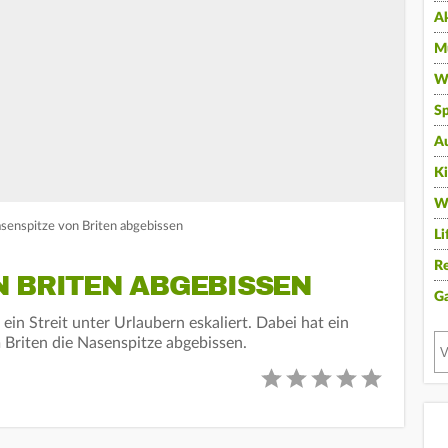
A
Mu
Wi
Sp
A
K
W
asenspitze von Briten abgebissen
Li
Re
N BRITEN ABGEBISSEN
G
 ein Streit unter Urlaubern eskaliert. Dabei hat ein
Briten die Nasenspitze abgebissen.