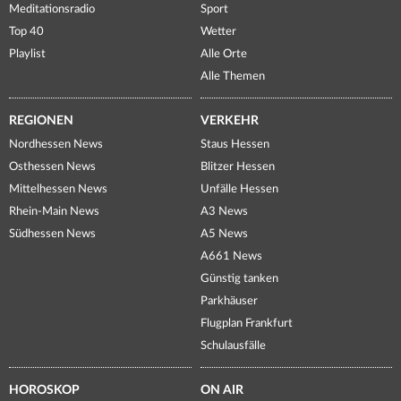
Meditationsradio
Sport
Top 40
Wetter
Playlist
Alle Orte
Alle Themen
REGIONEN
VERKEHR
Nordhessen News
Staus Hessen
Osthessen News
Blitzer Hessen
Mittelhessen News
Unfälle Hessen
Rhein-Main News
A3 News
Südhessen News
A5 News
A661 News
Günstig tanken
Parkhäuser
Flugplan Frankfurt
Schulausfälle
HOROSKOP
ON AIR