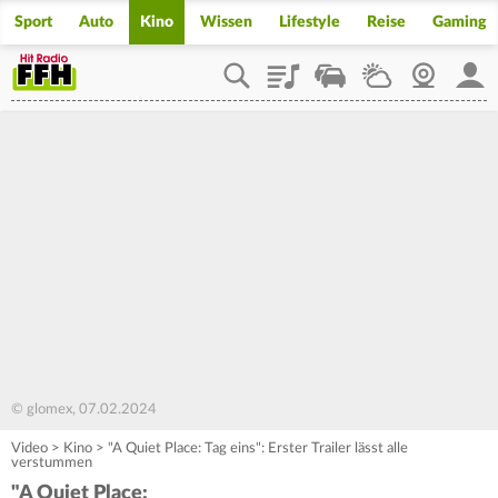
Sport
Auto
Kino
Wissen
Lifestyle
Reise
Gaming
Playlist
Staupilot
Wetter
Webcam
Mein
© glomex, 07.02.2024
Video
>
Kino
>
"A Quiet Place: Tag eins": Erster Trailer lässt alle
verstummen
"A Quiet Place: