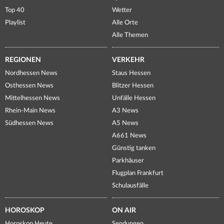
Top 40
Wetter
Playlist
Alle Orte
Alle Themen
REGIONEN
VERKEHR
Nordhessen News
Staus Hessen
Osthessen News
Blitzer Hessen
Mittelhessen News
Unfälle Hessen
Rhein-Main News
A3 News
Südhessen News
A5 News
A661 News
Günstig tanken
Parkhäuser
Flugplan Frankfurt
Schulausfälle
HOROSKOP
ON AIR
Horoskop Heute
Sendungen