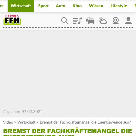
rs
Wirtschaft
Sport
Auto
Kino
Wissen
Lifestyle
Playlist
Staupilot
Wetter
Webcam
Mein
© glomex, 07.02.2024
Video
>
Wirtschaft
>
Bremst der Fachkräftemangel die Energiewende aus?
BREMST DER FACHKRÄFTEMANGEL DIE