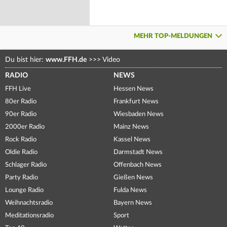
MEHR TOP-MELDUNGEN
Du bist hier:
www.FFH.de
>>>
Video
RADIO
NEWS
FFH Live
Hessen News
80er Radio
Frankfurt News
90er Radio
Wiesbaden News
2000er Radio
Mainz News
Rock Radio
Kassel News
Oldie Radio
Darmstadt News
Schlager Radio
Offenbach News
Party Radio
Gießen News
Lounge Radio
Fulda News
Weihnachtsradio
Bayern News
Meditationsradio
Sport