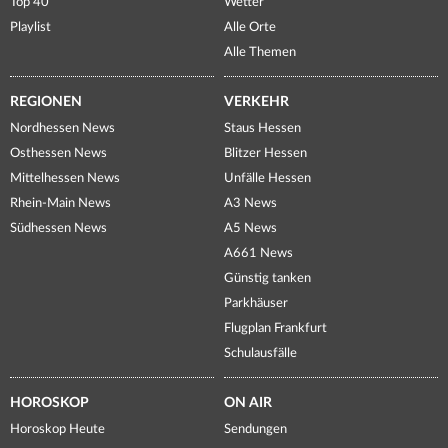
Top 40
Wetter
Playlist
Alle Orte
Alle Themen
REGIONEN
VERKEHR
Nordhessen News
Staus Hessen
Osthessen News
Blitzer Hessen
Mittelhessen News
Unfälle Hessen
Rhein-Main News
A3 News
Südhessen News
A5 News
A661 News
Günstig tanken
Parkhäuser
Flugplan Frankfurt
Schulausfälle
HOROSKOP
ON AIR
Horoskop Heute
Sendungen