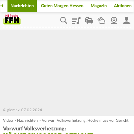
et
Nachrichten
Guten Morgen Hessen
Magazin
Aktionen
Playlist
Staupilot
Wetter
Webcam
Mein
© glomex, 07.02.2024
Video
>
Nachrichten
>
Vorwurf Volksverhetzung: Höcke muss vor Gericht
Vorwurf Volksverhetzung: