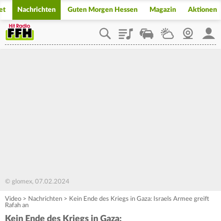
et
Nachrichten
Guten Morgen Hessen
Magazin
Aktionen
Playlist
Staupilot
Wetter
Webcam
Mein
© glomex, 07.02.2024
Video
>
Nachrichten
>
Kein Ende des Kriegs in Gaza: Israels Armee greift
Rafah an
Kein Ende des Kriegs in Gaza: