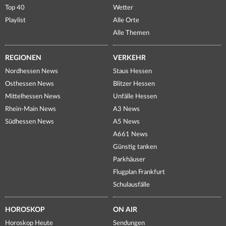
Top 40
Wetter
Playlist
Alle Orte
Alle Themen
REGIONEN
VERKEHR
Nordhessen News
Staus Hessen
Osthessen News
Blitzer Hessen
Mittelhessen News
Unfälle Hessen
Rhein-Main News
A3 News
Südhessen News
A5 News
A661 News
Günstig tanken
Parkhäuser
Flugplan Frankfurt
Schulausfälle
HOROSKOP
ON AIR
Horoskop Heute
Sendungen