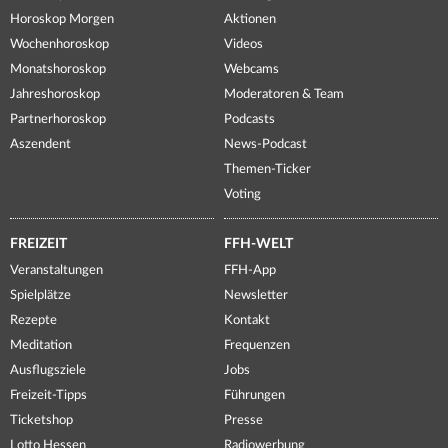
Horoskop Morgen
Aktionen
Wochenhoroskop
Videos
Monatshoroskop
Webcams
Jahreshoroskop
Moderatoren & Team
Partnerhoroskop
Podcasts
Aszendent
News-Podcast
Themen-Ticker
Voting
FREIZEIT
FFH-WELT
Veranstaltungen
FFH-App
Spielplätze
Newsletter
Rezepte
Kontakt
Meditation
Frequenzen
Ausflugsziele
Jobs
Freizeit-Tipps
Führungen
Ticketshop
Presse
Lotto Hessen
Radiowerbung