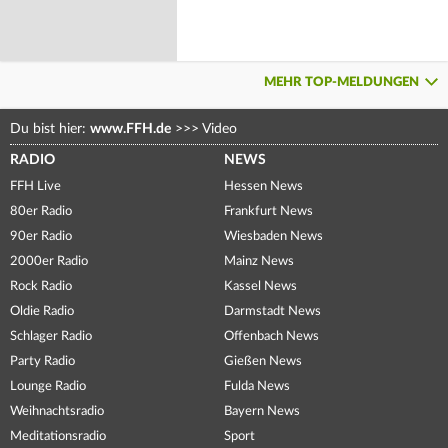
MEHR TOP-MELDUNGEN
Du bist hier:
www.FFH.de
>>>
Video
RADIO
NEWS
FFH Live
Hessen News
80er Radio
Frankfurt News
90er Radio
Wiesbaden News
2000er Radio
Mainz News
Rock Radio
Kassel News
Oldie Radio
Darmstadt News
Schlager Radio
Offenbach News
Party Radio
Gießen News
Lounge Radio
Fulda News
Weihnachtsradio
Bayern News
Meditationsradio
Sport