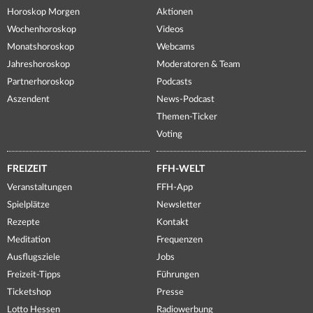
Horoskop Morgen
Aktionen
Wochenhoroskop
Videos
Monatshoroskop
Webcams
Jahreshoroskop
Moderatoren & Team
Partnerhoroskop
Podcasts
Aszendent
News-Podcast
Themen-Ticker
Voting
FREIZEIT
FFH-WELT
Veranstaltungen
FFH-App
Spielplätze
Newsletter
Rezepte
Kontakt
Meditation
Frequenzen
Ausflugsziele
Jobs
Freizeit-Tipps
Führungen
Ticketshop
Presse
Lotto Hessen
Radiowerbung