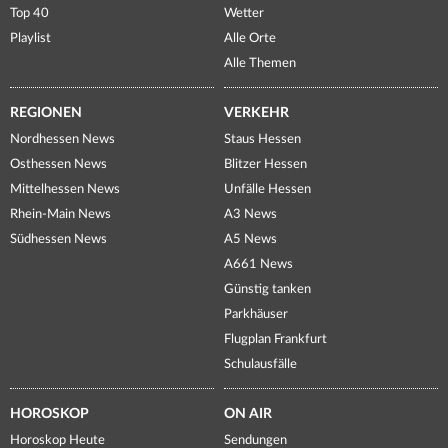
Top 40
Wetter
Playlist
Alle Orte
Alle Themen
REGIONEN
VERKEHR
Nordhessen News
Staus Hessen
Osthessen News
Blitzer Hessen
Mittelhessen News
Unfälle Hessen
Rhein-Main News
A3 News
Südhessen News
A5 News
A661 News
Günstig tanken
Parkhäuser
Flugplan Frankfurt
Schulausfälle
HOROSKOP
ON AIR
Horoskop Heute
Sendungen