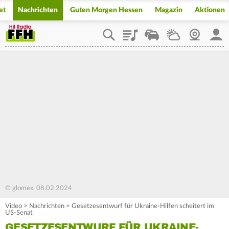
et
Nachrichten
Guten Morgen Hessen
Magazin
Aktionen
Playlist
Staupilot
Wetter
Webcam
Mein
© glomex, 08.02.2024
Video
>
Nachrichten
>
Gesetzesentwurf für Ukraine-Hilfen scheitert im
US-Senat
GESETZESENTWURF FÜR UKRAINE-