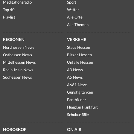
Meditationsradio
Sport
Top 40
Wetter
Playlist
Alle Orte
Alle Themen
REGIONEN
VERKEHR
Nordhessen News
Staus Hessen
Osthessen News
Blitzer Hessen
Mittelhessen News
Unfälle Hessen
Rhein-Main News
A3 News
Südhessen News
A5 News
A661 News
Günstig tanken
Parkhäuser
Flugplan Frankfurt
Schulausfälle
HOROSKOP
ON AIR