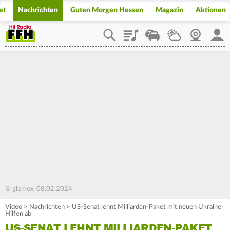
et
Nachrichten
Guten Morgen Hessen
Magazin
Aktionen
Playlist
Staupilot
Wetter
Webcam
Mein
© glomex, 08.02.2024
Video
>
Nachrichten
>
US-Senat lehnt Milliarden-Paket mit neuen Ukraine-
Hilfen ab
US-SENAT LEHNT MILLIARDEN-PAKET