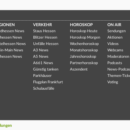
GIONEN
VERKEHR
HOROSKOP
ON AIR
dhessen News
Staus Hessen
Horoskop Heute
Sendungen
hessen News
Blitzer Hessen
Horoskop Morgen
Aktionen
telhessen News
Unfälle Hessen
Wochenhoroskop
Videos
in-Main News
A3 News
Monatshoroskop
Webcams
hessen News
A5 News
Jahreshoroskop
Moderatoren
A661 News
Partnerhoroskop
Podcasts
Günstig tanken
Aszendent
News-Podcas
Parkhäuser
Themen-Tick
Flugplan Frankfurt
Voting
Schulausfälle
llungen