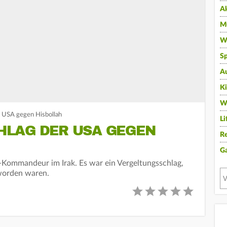
A
Mu
Wi
Sp
A
K
W
r USA gegen Hisbollah
Li
LAG DER USA GEGEN
Re
G
-Kommandeur im Irak. Es war ein Vergeltungsschlag,
worden waren.