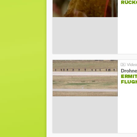
ÜCKG
Drohnen
ERMI
FLUG