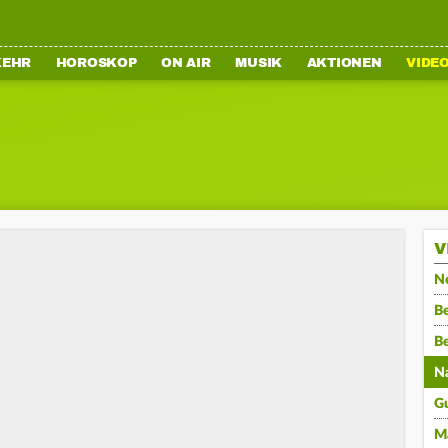
KEHR
HOROSKOP
ON AIR
MUSIK
AKTIONEN
VIDE
V
N
Be
B
N
G
M