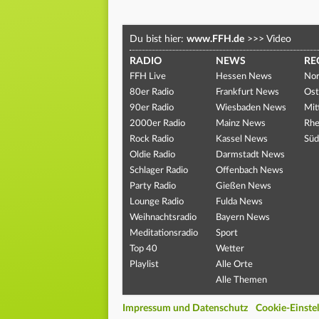
Du bist hier:
www.FFH.de
>>>
Video
RADIO
NEWS
RE
FFH Live
Hessen News
Nor
80er Radio
Frankfurt News
Ost
90er Radio
Wiesbaden News
Mit
2000er Radio
Mainz News
Rhe
Rock Radio
Kassel News
Süd
Oldie Radio
Darmstadt News
Schlager Radio
Offenbach News
Party Radio
Gießen News
Lounge Radio
Fulda News
Weihnachtsradio
Bayern News
Meditationsradio
Sport
Top 40
Wetter
Playlist
Alle Orte
Alle Themen
Impressum und Datenschutz
Cookie-Einste