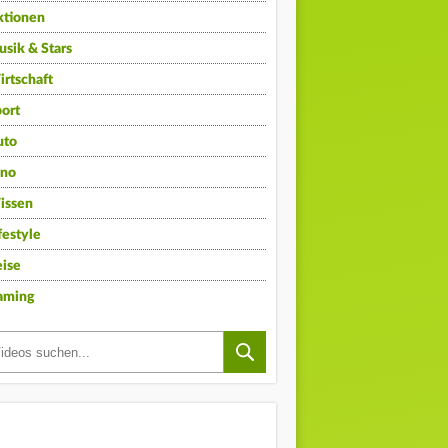
ktionen
sik & Stars
rtschaft
ort
uto
ino
issen
festyle
ise
aming