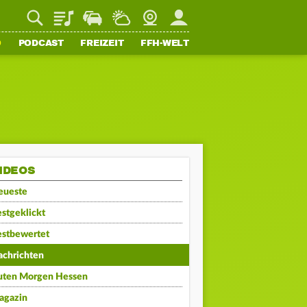
Playlist
Staupilot
Wetter
Webcam
Mein FFH
O
PODCAST
FREIZEIT
FFH-WELT
IDEOS
eueste
stgeklickt
estbewertet
achrichten
uten Morgen Hessen
agazin