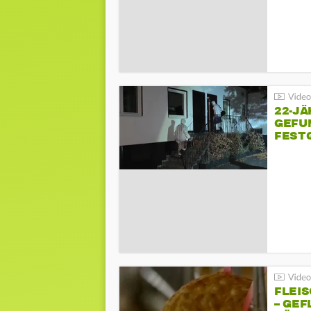
22-JÄ
GEFU
FEST
FLEI
– GEF