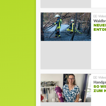
Waldbr
NEUE
ENTD
Handge
SO WI
ZUM 