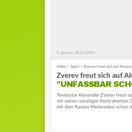
© glomex, 08.02.2024
Video
>
Sport
>
Zverev freut sich auf Alcar
Zverev freut sich auf 
"UNFASSBAR SCH
Tennisstar Alexander Zverev freut 
mit seinen sonstigen Kontrahenten 
mit dem Russen Medwedew schon die