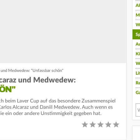
A
Mu
Wi
Sp
A
K
W
az und Medwedew: "Unfassbar schön"
Li
Alcaraz und Medwedew:
Re
ÖN"
G
sich beim Laver Cup auf das besondere Zusammenspiel
Carlos Alcaraz und Daniil Medwedew. Auch wenn es
 ein oder andere Unstimmigkeit gegeben hat.