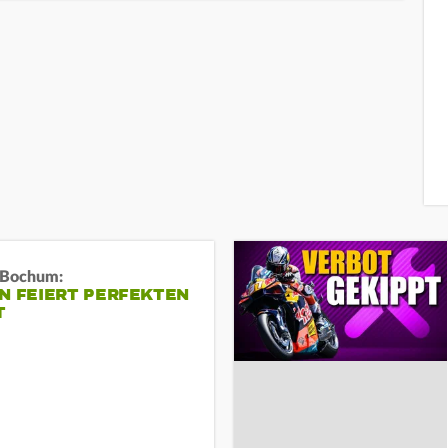
n Bochum:
N FEIERT PERFEKTEN
T