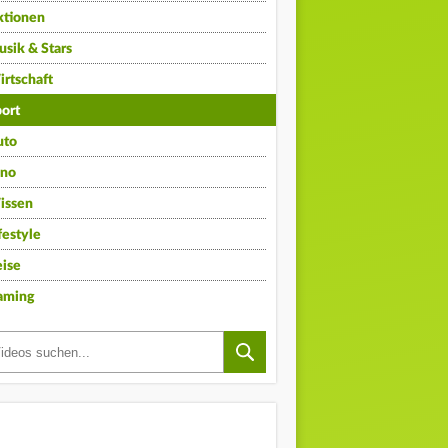
ktionen
sik & Stars
rtschaft
ort
uto
ino
issen
festyle
ise
aming