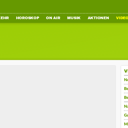
KEHR
HOROSKOP
ON AIR
MUSIK
AKTIONEN
VIDE
V
N
Be
B
N
G
M