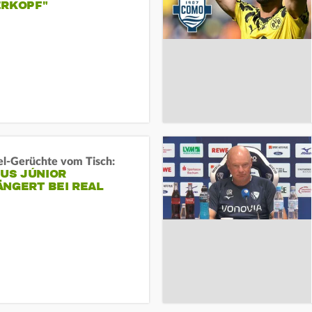
ERKOPF"
l-Gerüchte vom Tisch:
IUS JÚNIOR
ÄNGERT BEI REAL