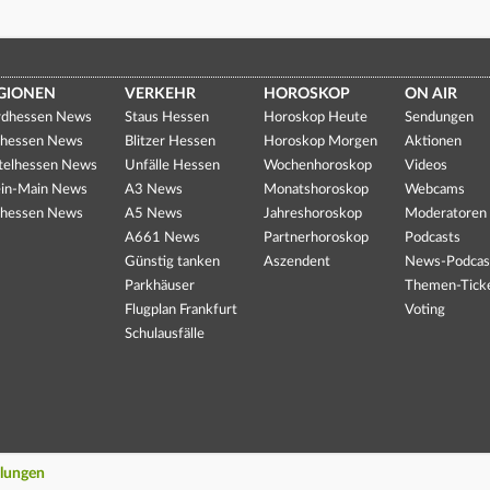
GIONEN
VERKEHR
HOROSKOP
ON AIR
dhessen News
Staus Hessen
Horoskop Heute
Sendungen
hessen News
Blitzer Hessen
Horoskop Morgen
Aktionen
telhessen News
Unfälle Hessen
Wochenhoroskop
Videos
in-Main News
A3 News
Monatshoroskop
Webcams
hessen News
A5 News
Jahreshoroskop
Moderatoren
A661 News
Partnerhoroskop
Podcasts
Günstig tanken
Aszendent
News-Podcas
Parkhäuser
Themen-Tick
Flugplan Frankfurt
Voting
Schulausfälle
llungen