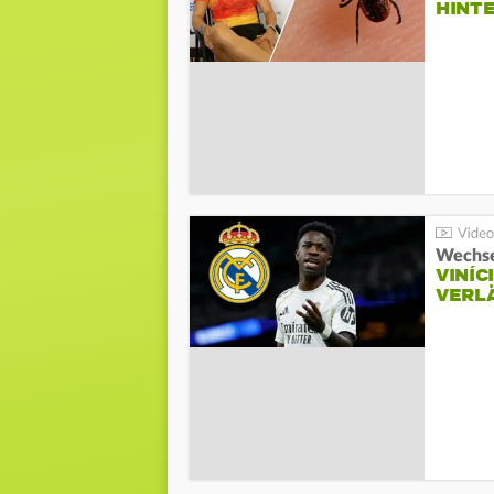
HINT
Wechse
VINÍC
VERL