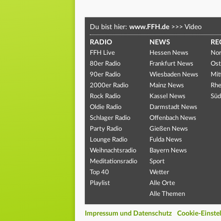
Du bist hier:
www.FFH.de
>>>
Video
RADIO
NEWS
RE
FFH Live
Hessen News
Nor
80er Radio
Frankfurt News
Ost
90er Radio
Wiesbaden News
Mit
2000er Radio
Mainz News
Rhe
Rock Radio
Kassel News
Süd
Oldie Radio
Darmstadt News
Schlager Radio
Offenbach News
Party Radio
Gießen News
Lounge Radio
Fulda News
Weihnachtsradio
Bayern News
Meditationsradio
Sport
Top 40
Wetter
Playlist
Alle Orte
Alle Themen
Impressum und Datenschutz
Cookie-Einste