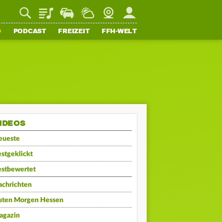
Playlist
Staupilot
Wetter
Webcam
Mein FFH
O
PODCAST
FREIZEIT
FFH-WELT
IDEOS
eueste
stgeklickt
estbewertet
achrichten
uten Morgen Hessen
agazin