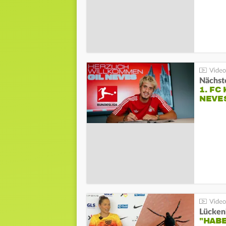
Nächste
1. FC
NEVE
Lücken
"HABE