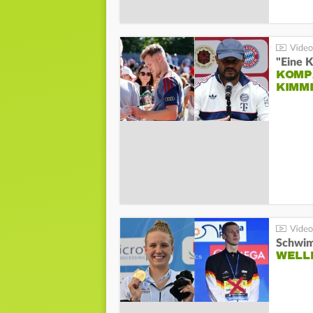
"Eine K
KOMPA
KIMM
Schwim
WELL