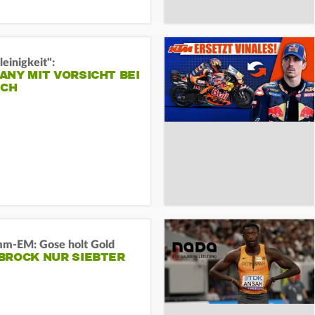
leinigkeit":
NY MIT VORSICHT BEI
ICH
m-EM: Gose holt Gold
BROCK NUR SIEBTER