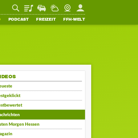
Playlist
Staupilot
Wetter
Webcam
Mein FFH
O
PODCAST
FREIZEIT
FFH-WELT
IDEOS
eueste
stgeklickt
estbewertet
achrichten
uten Morgen Hessen
agazin