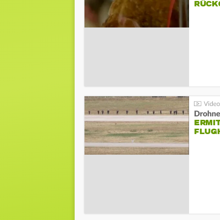
ÜCKG
Drohnen
ERMI
FLUG