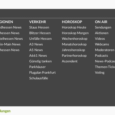
GIONEN
VERKEHR
HOROSKOP
ON AIR
dhessen News
Staus Hessen
Horoskop Heute
Sendungen
hessen News
Blitzer Hessen
Horoskop Morgen
Aktionen
telhessen News
Unfälle Hessen
Wochenhoroskop
Videos
in-Main News
A3 News
Monatshoroskop
Webcams
hessen News
A5 News
Jahreshoroskop
Moderatoren
A661 News
Partnerhoroskop
Podcasts
Günstig tanken
Aszendent
News-Podcas
Parkhäuser
Themen-Tick
Flugplan Frankfurt
Voting
Schulausfälle
llungen