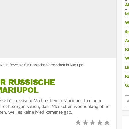
A
Mu
Wi
Sp
A
K
W
Neue Beweise für russische Verbrechen in Mariupol
Li
Re
ÜR RUSSISCHE
G
MARIUPOL
e für russische Verbrechen in Mariupol. In einem
enrechtsorganisation, dass Menschen wochenlang ohne
ben, weil es keine Medikamente gab.