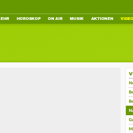
KEHR
HOROSKOP
ON AIR
MUSIK
AKTIONEN
VIDE
V
N
Be
B
N
G
M