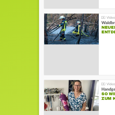
Waldbr
NEUE
ENTD
Handge
SO WI
ZUM 