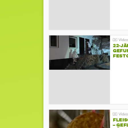
22-JÄ
GEFU
FEST
FLEI
– GEF