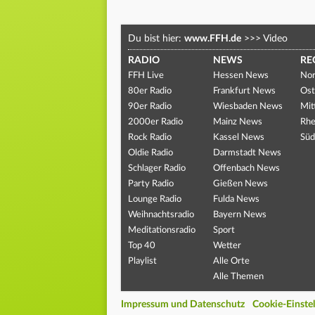
Du bist hier:
www.FFH.de
>>>
Video
RADIO
NEWS
RE
FFH Live
Hessen News
Nor
80er Radio
Frankfurt News
Ost
90er Radio
Wiesbaden News
Mit
2000er Radio
Mainz News
Rhe
Rock Radio
Kassel News
Süd
Oldie Radio
Darmstadt News
Schlager Radio
Offenbach News
Party Radio
Gießen News
Lounge Radio
Fulda News
Weihnachtsradio
Bayern News
Meditationsradio
Sport
Top 40
Wetter
Playlist
Alle Orte
Alle Themen
Impressum und Datenschutz
Cookie-Einste