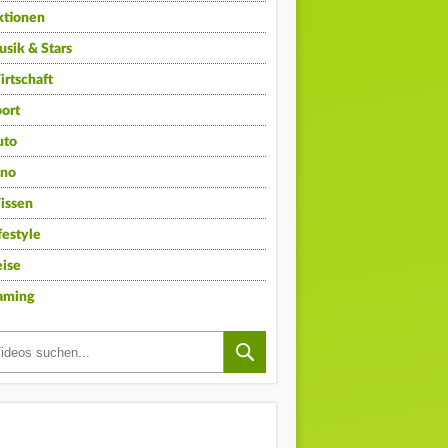
ktionen
sik & Stars
rtschaft
ort
uto
ino
issen
festyle
ise
aming