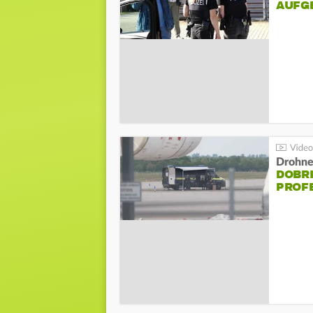
AUFG
Drohnen
DOBR
PROF