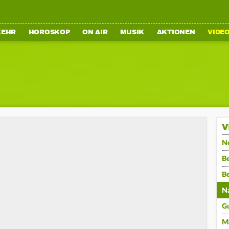
KEHR
HOROSKOP
ON AIR
MUSIK
AKTIONEN
VIDE
V
N
Be
B
N
G
M