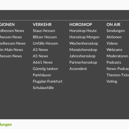
GIONEN
VERKEHR
HOROSKOP
ON AIR
dhessen News
Staus Hessen
Horoskop Heute
Sendungen
hessen News
Blitzer Hessen
Horoskop Morgen
Aktionen
telhessen News
Unfälle Hessen
Wochenhoroskop
Videos
in-Main News
A3 News
Monatshoroskop
Webcams
hessen News
A5 News
Jahreshoroskop
Moderatoren
A661 News
Partnerhoroskop
Podcasts
Günstig tanken
Aszendent
News-Podcas
Parkhäuser
Themen-Tick
Flugplan Frankfurt
Voting
Schulausfälle
llungen