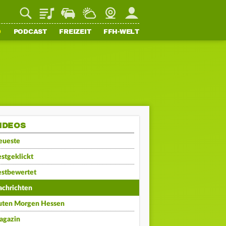
Playlist
Staupilot
Wetter
Webcam
Mein FFH
O
PODCAST
FREIZEIT
FFH-WELT
IDEOS
eueste
stgeklickt
estbewertet
achrichten
uten Morgen Hessen
agazin