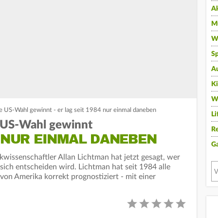
A
Mu
Wi
Sp
A
K
W
ie US-Wahl gewinnt - er lag seit 1984 nur einmal daneben
Li
e US-Wahl gewinnt
Re
4 NUR EINMAL DANEBEN
G
kwissenschaftler Allan Lichtman hat jetzt gesagt, wer
ch entscheiden wird. Lichtman hat seit 1984 alle
von Amerika korrekt prognostiziert - mit einer