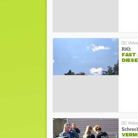
RKI:
FAST 
DIES
Schreck
VERM