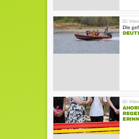
Die gef
DEUT
AHOR
REGE
ERIN
BEIM 