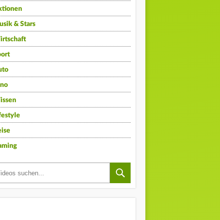
ktionen
sik & Stars
rtschaft
ort
uto
ino
issen
festyle
ise
aming