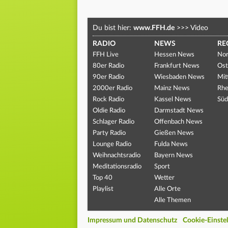
Du bist hier:
www.FFH.de
>>>
Video
RADIO
NEWS
RE
FFH Live
Hessen News
Nor
80er Radio
Frankfurt News
Ost
90er Radio
Wiesbaden News
Mit
2000er Radio
Mainz News
Rhe
Rock Radio
Kassel News
Süd
Oldie Radio
Darmstadt News
Schlager Radio
Offenbach News
Party Radio
Gießen News
Lounge Radio
Fulda News
Weihnachtsradio
Bayern News
Meditationsradio
Sport
Top 40
Wetter
Playlist
Alle Orte
Alle Themen
Impressum und Datenschutz
Cookie-Einste