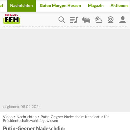
et
Nachrichten
Guten Morgen Hessen
Magazin
Aktionen
Playlist
Staupilot
Wetter
Webcam
Mein
© glomex, 08.02.2024
Video
>
Nachrichten
>
Putin-Gegner Nadeschdin: Kandidatur für
Präsidentschaftswahl abgewiesen
Putin-Gegner Nadeschdin: