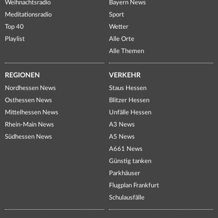
Weihnachtsradio
Bayern News
Meditationsradio
Sport
Top 40
Wetter
Playlist
Alle Orte
Alle Themen
REGIONEN
VERKEHR
Nordhessen News
Staus Hessen
Osthessen News
Blitzer Hessen
Mittelhessen News
Unfälle Hessen
Rhein-Main News
A3 News
Südhessen News
A5 News
A661 News
Günstig tanken
Parkhäuser
Flugplan Frankfurt
Schulausfälle