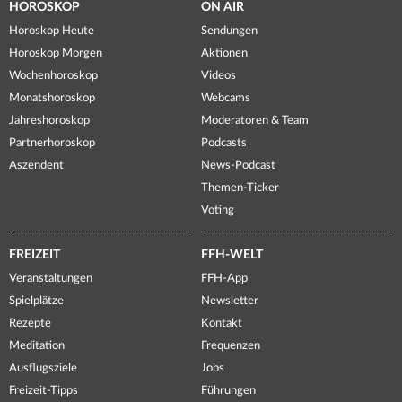
HOROSKOP
ON AIR
Horoskop Heute
Sendungen
Horoskop Morgen
Aktionen
Wochenhoroskop
Videos
Monatshoroskop
Webcams
Jahreshoroskop
Moderatoren & Team
Partnerhoroskop
Podcasts
Aszendent
News-Podcast
Themen-Ticker
Voting
FREIZEIT
FFH-WELT
Veranstaltungen
FFH-App
Spielplätze
Newsletter
Rezepte
Kontakt
Meditation
Frequenzen
Ausflugsziele
Jobs
Freizeit-Tipps
Führungen