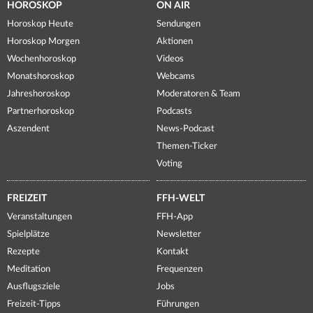
HOROSKOP
ON AIR
Horoskop Heute
Sendungen
Horoskop Morgen
Aktionen
Wochenhoroskop
Videos
Monatshoroskop
Webcams
Jahreshoroskop
Moderatoren & Team
Partnerhoroskop
Podcasts
Aszendent
News-Podcast
Themen-Ticker
Voting
FREIZEIT
FFH-WELT
Veranstaltungen
FFH-App
Spielplätze
Newsletter
Rezepte
Kontakt
Meditation
Frequenzen
Ausflugsziele
Jobs
Freizeit-Tipps
Führungen