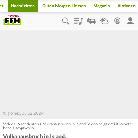
et
Nachrichten
Guten Morgen Hessen
Magazin
Aktionen
Playlist
Staupilot
Wetter
Webcam
Mein
© glomex, 08.02.2024
Video
>
Nachrichten
>
Vulkanausbruch in Island: Video zeigt drei Kilometer
hohe Dampfwolke
Vulkanausbruch in Island: