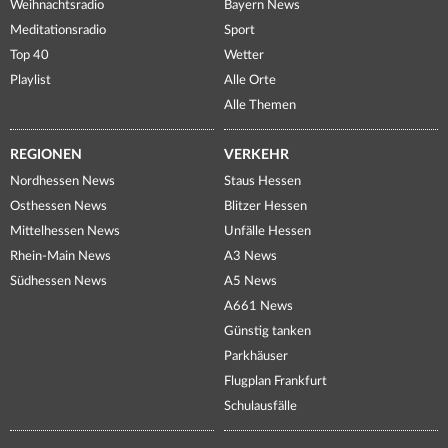
Weihnachtsradio
Bayern News
Meditationsradio
Sport
Top 40
Wetter
Playlist
Alle Orte
Alle Themen
REGIONEN
VERKEHR
Nordhessen News
Staus Hessen
Osthessen News
Blitzer Hessen
Mittelhessen News
Unfälle Hessen
Rhein-Main News
A3 News
Südhessen News
A5 News
A661 News
Günstig tanken
Parkhäuser
Flugplan Frankfurt
Schulausfälle