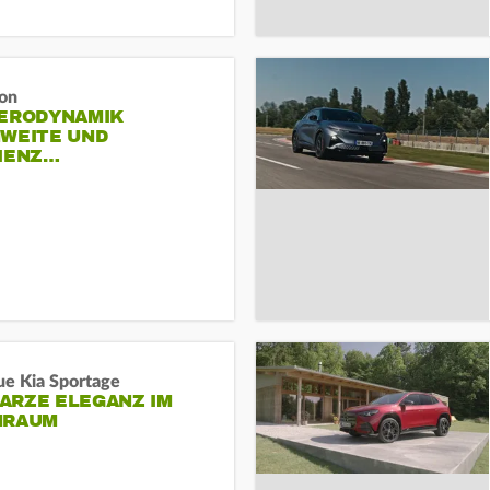
ron
AERODYNAMIK
HWEITE UND
ZIENZ…
ue Kia Sportage
ARZE ELEGANZ IM
NRAUM