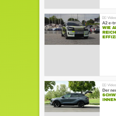
A2 e-t
WIE 
REIC
EFFI
Der ne
SCHW
INNE