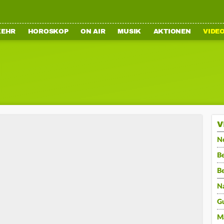
KEHR
HOROSKOP
ON AIR
MUSIK
AKTIONEN
VIDE
V
N
Be
B
N
G
M