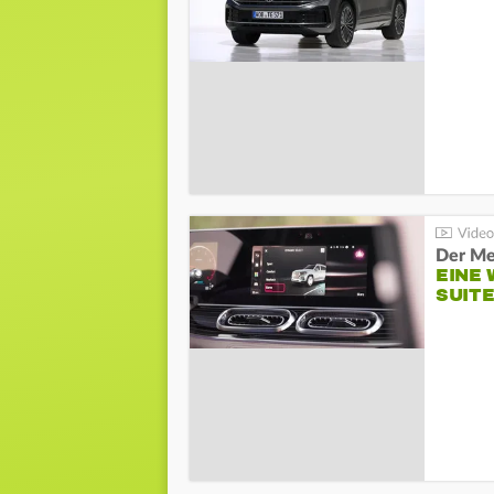
Der Me
EINE 
SUITE