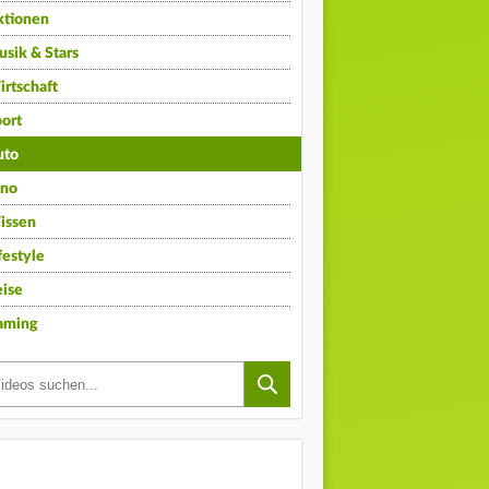
ktionen
sik & Stars
rtschaft
ort
uto
ino
issen
festyle
ise
aming