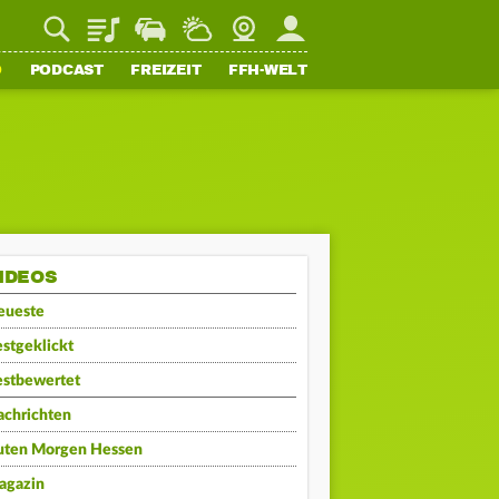
Playlist
Staupilot
Wetter
Webcam
Mein FFH
O
PODCAST
FREIZEIT
FFH-WELT
IDEOS
eueste
stgeklickt
estbewertet
achrichten
uten Morgen Hessen
agazin