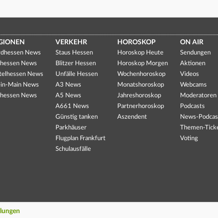
GIONEN
VERKEHR
HOROSKOP
ON AIR
dhessen News
Staus Hessen
Horoskop Heute
Sendungen
hessen News
Blitzer Hessen
Horoskop Morgen
Aktionen
telhessen News
Unfälle Hessen
Wochenhoroskop
Videos
in-Main News
A3 News
Monatshoroskop
Webcams
hessen News
A5 News
Jahreshoroskop
Moderatoren
A661 News
Partnerhoroskop
Podcasts
Günstig tanken
Aszendent
News-Podcas
Parkhäuser
Themen-Tick
Flugplan Frankfurt
Voting
Schulausfälle
llungen