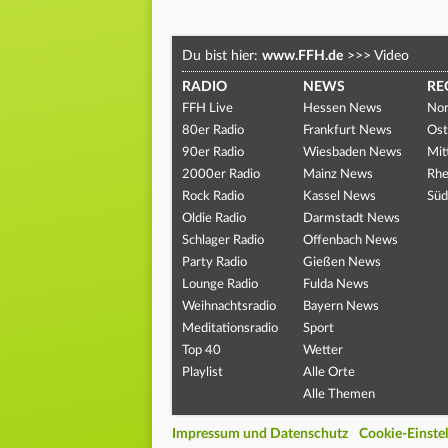
Du bist hier:
www.FFH.de
>>>
Video
RADIO
NEWS
RE
FFH Live
Hessen News
Nor
80er Radio
Frankfurt News
Ost
90er Radio
Wiesbaden News
Mit
2000er Radio
Mainz News
Rhe
Rock Radio
Kassel News
Süd
Oldie Radio
Darmstadt News
Schlager Radio
Offenbach News
Party Radio
Gießen News
Lounge Radio
Fulda News
Weihnachtsradio
Bayern News
Meditationsradio
Sport
Top 40
Wetter
Playlist
Alle Orte
Alle Themen
Impressum und Datenschutz
Cookie-Einste