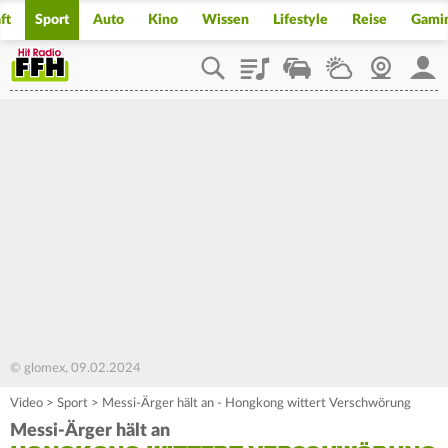
ft
Sport
Auto
Kino
Wissen
Lifestyle
Reise
Gami
Playlist
Staupilot
Wetter
Webcam
Mein
© glomex, 09.02.2024
Video
>
Sport
>
Messi-Ärger hält an - Hongkong wittert Verschwörung
Messi-Ärger hält an