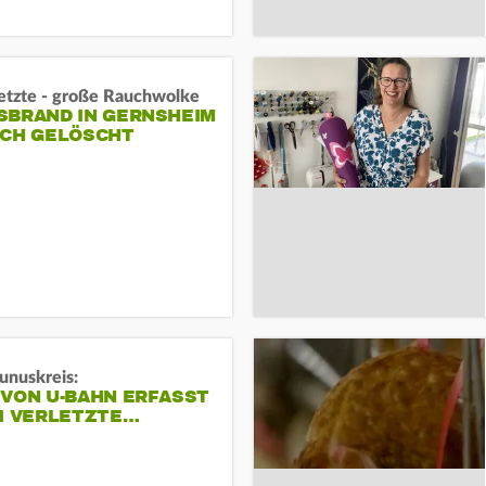
letzte - große Rauchwolke
BRAND IN GERNSHEIM E
CH GELÖSCHT
unuskreis:
 VON U-BAHN ERFASST
EI VERLETZTE…