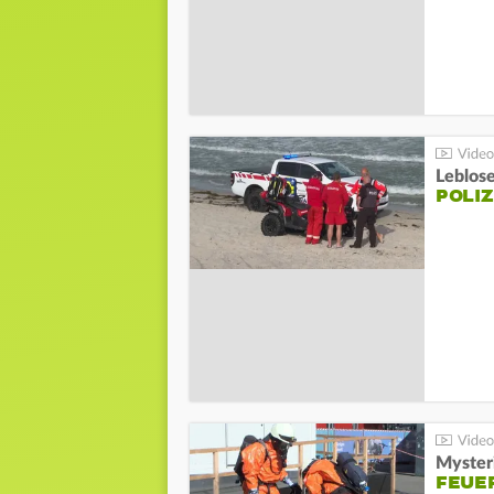
Leblos
POLIZ
Mysteri
FEUE