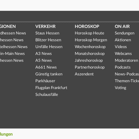
GIONEN
VERKEHR
HOROSKOP
ON AIR
dhessen News
Staus Hessen
Horoskop Heute
Sendungen
hessen News
Blitzer Hessen
Horoskop Morgen
Aktionen
telhessen News
Unfälle Hessen
Wochenhoroskop
Videos
in-Main News
A3 News
Monatshoroskop
Webcams
hessen News
A5 News
Jahreshoroskop
Moderatoren
A661 News
Partnerhoroskop
Podcasts
Günstig tanken
Aszendent
News-Podcas
Parkhäuser
Themen-Tick
Flugplan Frankfurt
Voting
Schulausfälle
llungen