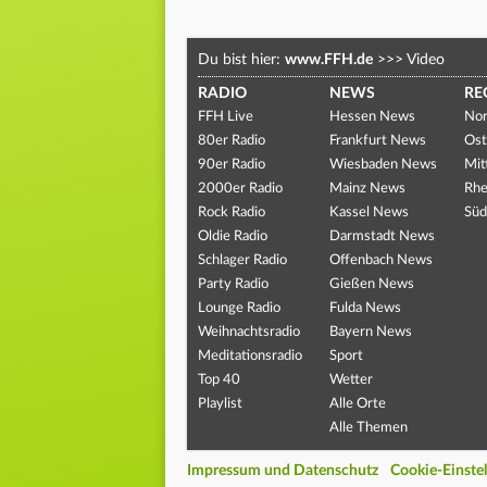
Du bist hier:
www.FFH.de
>>>
Video
RADIO
NEWS
RE
FFH Live
Hessen News
Nor
80er Radio
Frankfurt News
Ost
90er Radio
Wiesbaden News
Mit
2000er Radio
Mainz News
Rhe
Rock Radio
Kassel News
Süd
Oldie Radio
Darmstadt News
Schlager Radio
Offenbach News
Party Radio
Gießen News
Lounge Radio
Fulda News
Weihnachtsradio
Bayern News
Meditationsradio
Sport
Top 40
Wetter
Playlist
Alle Orte
Alle Themen
Impressum und Datenschutz
Cookie-Einste