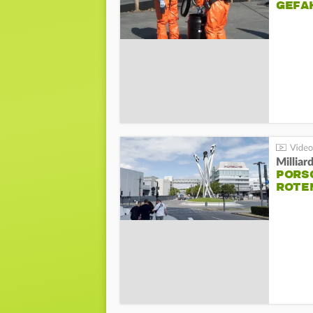
GEFA
Millia
PORSC
ROTE