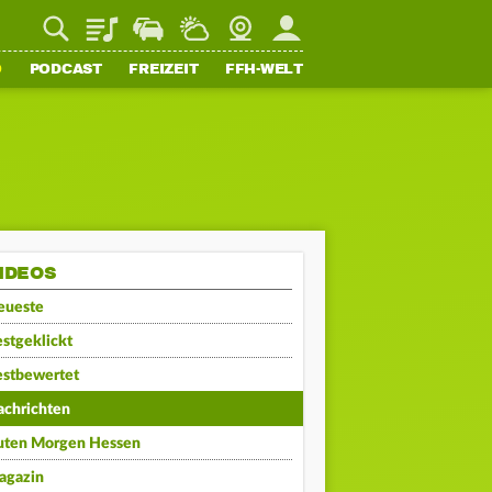
Playlist
Staupilot
Wetter
Webcam
Mein FFH
O
PODCAST
FREIZEIT
FFH-WELT
IDEOS
eueste
stgeklickt
estbewertet
achrichten
uten Morgen Hessen
agazin