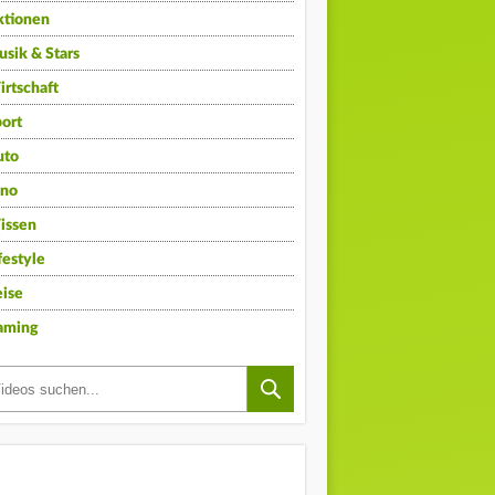
ktionen
sik & Stars
rtschaft
ort
uto
ino
issen
festyle
ise
aming