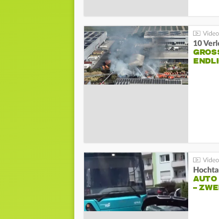
10 Ver
GROSS
NDLI
Hochta
AUTO
– ZW