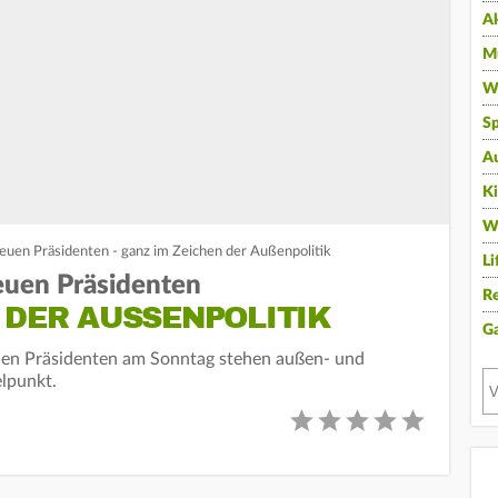
A
Mu
Wi
Sp
A
K
W
neuen Präsidenten - ganz im Zeichen der Außenpolitik
Li
euen Präsidenten
Re
 DER AUSSENPOLITIK
G
chen Präsidenten am Sonntag stehen außen- und
elpunkt.