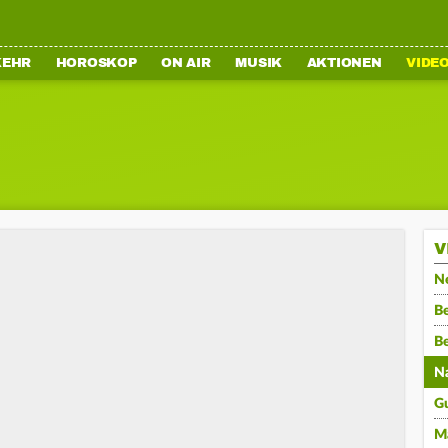
KEHR
HOROSKOP
ON AIR
MUSIK
AKTIONEN
VIDE
V
N
Be
B
N
G
M