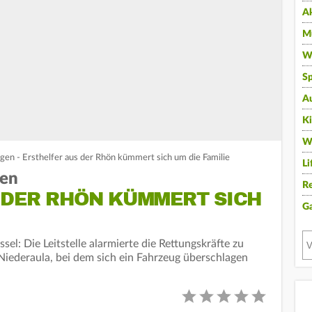
A
Mu
Wi
Sp
A
K
W
gen - Ersthelfer aus der Rhön kümmert sich um die Familie
Li
gen
Re
 DER RHÖN KÜMMERT SICH
G
el: Die Leitstelle alarmierte die Rettungskräfte zu
 Niederaula, bei dem sich ein Fahrzeug überschlagen