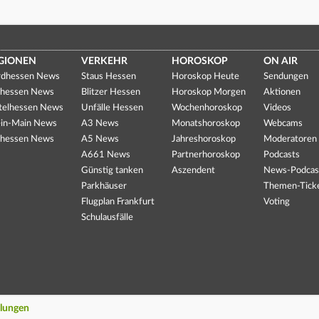
GIONEN
VERKEHR
HOROSKOP
ON AIR
dhessen News
Staus Hessen
Horoskop Heute
Sendungen
hessen News
Blitzer Hessen
Horoskop Morgen
Aktionen
telhessen News
Unfälle Hessen
Wochenhoroskop
Videos
in-Main News
A3 News
Monatshoroskop
Webcams
hessen News
A5 News
Jahreshoroskop
Moderatoren
A661 News
Partnerhoroskop
Podcasts
Günstig tanken
Aszendent
News-Podcas
Parkhäuser
Themen-Tick
Flugplan Frankfurt
Voting
Schulausfälle
llungen