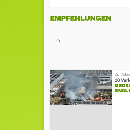
EMPFEHLUNGEN
10 Ver
GROSS
NDLI