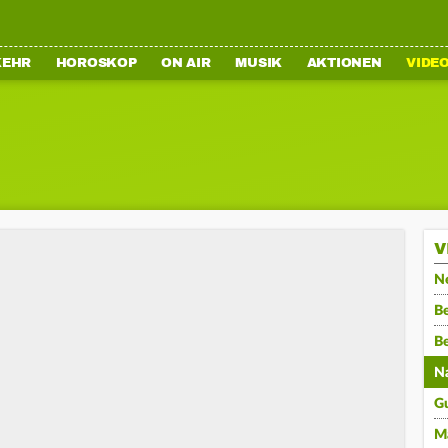
KEHR
HOROSKOP
ON AIR
MUSIK
AKTIONEN
VIDE
V
N
Be
B
N
G
M