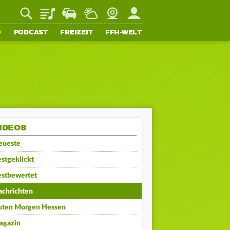
Playlist
Staupilot
Wetter
Webcam
Mein FFH
O
PODCAST
FREIZEIT
FFH-WELT
IDEOS
eueste
stgeklickt
estbewertet
achrichten
uten Morgen Hessen
agazin