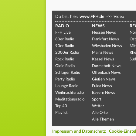
Du bist hier:
www.FFH.de
>>>
Video
RADIO
NEWS
RE
FFH Live
Hessen News
Nor
80er Radio
Frankfurt News
Ost
90er Radio
Wiesbaden News
Mit
2000er Radio
Mainz News
Rhe
Rock Radio
Kassel News
Süd
Oldie Radio
Darmstadt News
Schlager Radio
Offenbach News
Party Radio
Gießen News
Lounge Radio
Fulda News
Weihnachtsradio
Bayern News
Meditationsradio
Sport
Top 40
Wetter
Playlist
Alle Orte
Alle Themen
Impressum und Datenschutz
Cookie-Einste