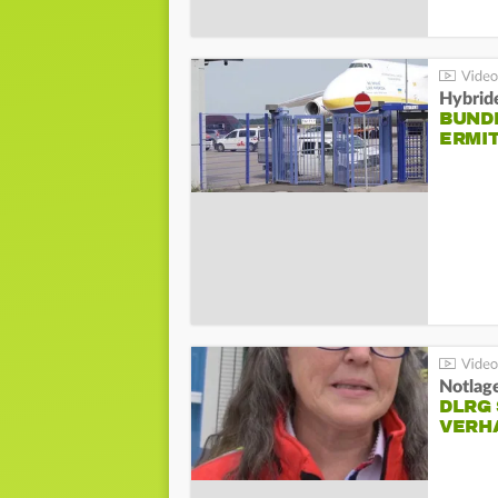
Hybrid
BUND
ERMI
Notlag
DLRG 
VERH