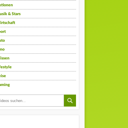
ktionen
sik & Stars
rtschaft
ort
uto
ino
issen
festyle
ise
aming