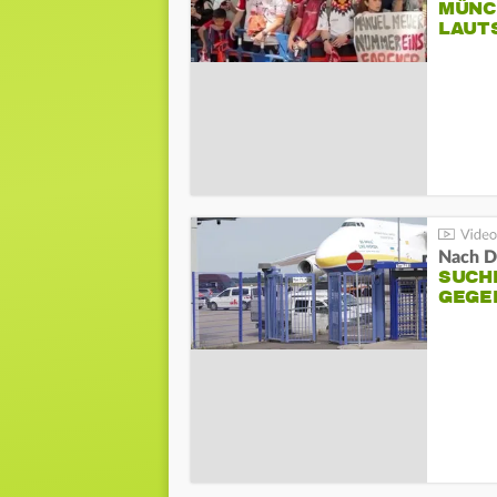
MÜNC
LAUT
Nach D
SUCH
GEGE