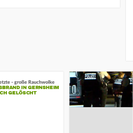
letzte - große Rauchwolke
BRAND IN GERNSHEIM E
CH GELÖSCHT