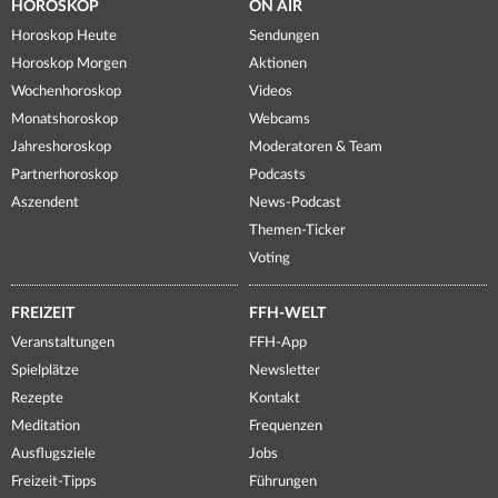
HOROSKOP
ON AIR
Horoskop Heute
Sendungen
Horoskop Morgen
Aktionen
Wochenhoroskop
Videos
Monatshoroskop
Webcams
Jahreshoroskop
Moderatoren & Team
Partnerhoroskop
Podcasts
Aszendent
News-Podcast
Themen-Ticker
Voting
FREIZEIT
FFH-WELT
Veranstaltungen
FFH-App
Spielplätze
Newsletter
Rezepte
Kontakt
Meditation
Frequenzen
Ausflugsziele
Jobs
Freizeit-Tipps
Führungen