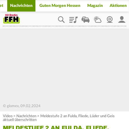
et
Nachrichten
Guten Morgen Hessen
Magazin
Aktionen
Playlist
Staupilot
Wetter
Webcam
Mein
© glomex, 09.02.2024
Video
>
Nachrichten
>
Meldestufe 2 an Fulda, Fliede, Lüder und Geis
aktuell überschritten
MELDESTUFE 2 AN FULDA, FLIEDE,