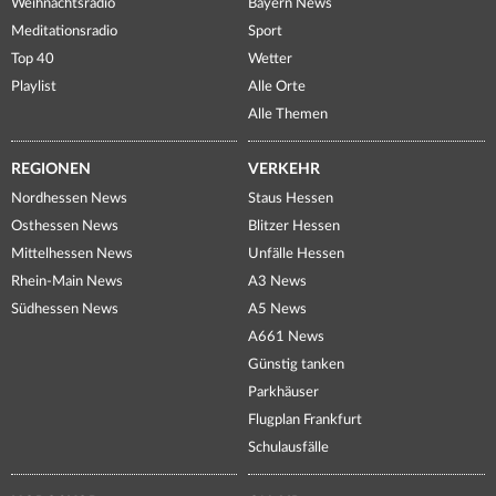
Weihnachtsradio
Bayern News
Meditationsradio
Sport
Top 40
Wetter
Playlist
Alle Orte
Alle Themen
REGIONEN
VERKEHR
Nordhessen News
Staus Hessen
Osthessen News
Blitzer Hessen
Mittelhessen News
Unfälle Hessen
Rhein-Main News
A3 News
Südhessen News
A5 News
A661 News
Günstig tanken
Parkhäuser
Flugplan Frankfurt
Schulausfälle