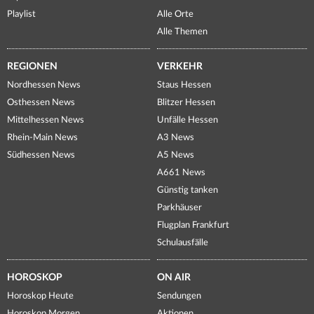
Playlist
Alle Orte
Alle Themen
REGIONEN
VERKEHR
Nordhessen News
Staus Hessen
Osthessen News
Blitzer Hessen
Mittelhessen News
Unfälle Hessen
Rhein-Main News
A3 News
Südhessen News
A5 News
A661 News
Günstig tanken
Parkhäuser
Flugplan Frankfurt
Schulausfälle
HOROSKOP
ON AIR
Horoskop Heute
Sendungen
Horoskop Morgen
Aktionen