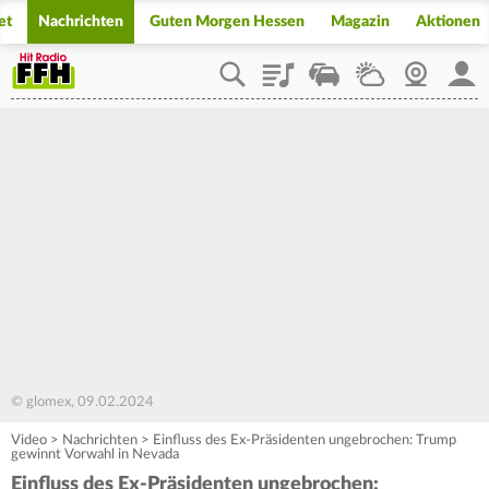
et
Nachrichten
Guten Morgen Hessen
Magazin
Aktionen
Playlist
Staupilot
Wetter
Webcam
Mein
© glomex, 09.02.2024
Video
>
Nachrichten
>
Einfluss des Ex-Präsidenten ungebrochen: Trump
gewinnt Vorwahl in Nevada
Einfluss des Ex-Präsidenten ungebrochen: