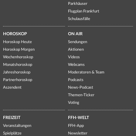
Parkhäuser
Flugplan Frankfurt
Schulausfälle
HOROSKOP
ON AIR
Horoskop Heute
Sendungen
Horoskop Morgen
Aktionen
Wochenhoroskop
Videos
Monatshoroskop
Webcams
Jahreshoroskop
Moderatoren & Team
Partnerhoroskop
Podcasts
Aszendent
News-Podcast
Themen-Ticker
Voting
FREIZEIT
FFH-WELT
Veranstaltungen
FFH-App
Spielplätze
Newsletter