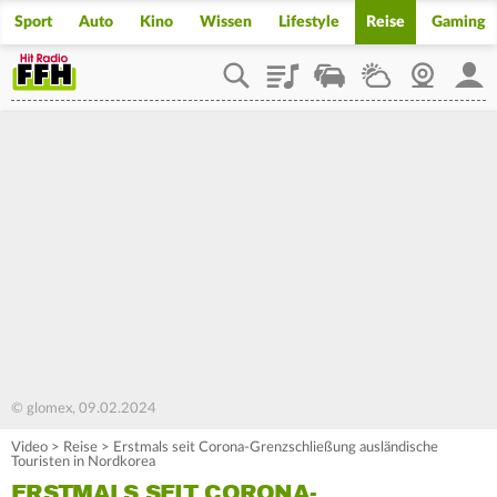
Sport
Auto
Kino
Wissen
Lifestyle
Reise
Gaming
Playlist
Staupilot
Wetter
Webcam
Mein
© glomex, 09.02.2024
Video
>
Reise
>
Erstmals seit Corona-Grenzschließung ausländische
Touristen in Nordkorea
ERSTMALS SEIT CORONA-