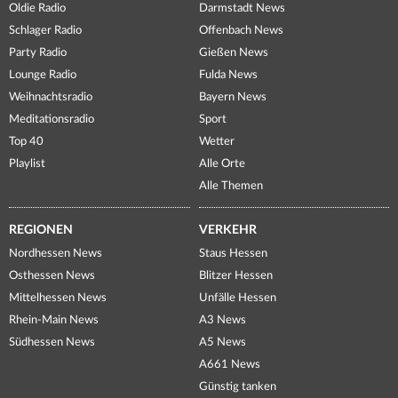
Oldie Radio
Darmstadt News
Schlager Radio
Offenbach News
Party Radio
Gießen News
Lounge Radio
Fulda News
Weihnachtsradio
Bayern News
Meditationsradio
Sport
Top 40
Wetter
Playlist
Alle Orte
Alle Themen
REGIONEN
VERKEHR
Nordhessen News
Staus Hessen
Osthessen News
Blitzer Hessen
Mittelhessen News
Unfälle Hessen
Rhein-Main News
A3 News
Südhessen News
A5 News
A661 News
Günstig tanken