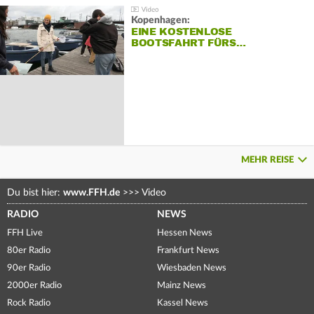
Kopenhagen:
EINE KOSTENLOSE
BOOTSFAHRT FÜRS…
MEHR REISE
Du bist hier:
www.FFH.de
>>>
Video
RADIO
NEWS
FFH Live
Hessen News
80er Radio
Frankfurt News
90er Radio
Wiesbaden News
2000er Radio
Mainz News
Rock Radio
Kassel News