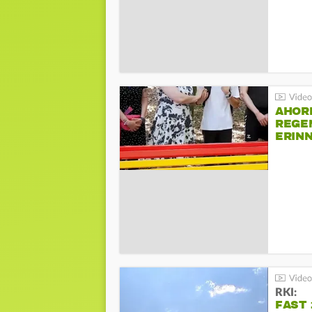
AHOR
REGE
ERIN
BEIM 
RKI:
FAST 