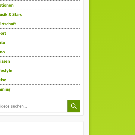
ktionen
sik & Stars
rtschaft
ort
uto
ino
issen
festyle
ise
aming