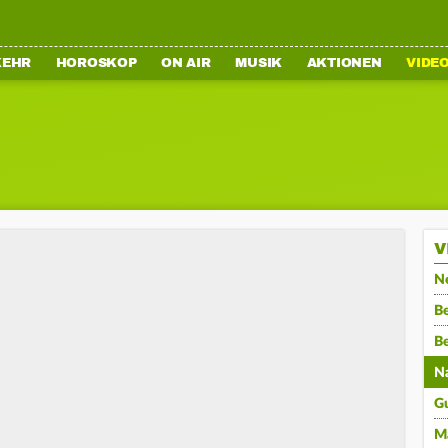
KEHR
HOROSKOP
ON AIR
MUSIK
AKTIONEN
VIDE
V
N
Be
B
N
G
M