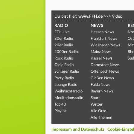
Du bist hier:
www.FFH.de
>>>
Video
RADIO
NEWS
RE
FFH Live
Hessen News
Nor
80er Radio
Frankfurt News
Ost
90er Radio
Wiesbaden News
Mit
2000er Radio
Mainz News
Rhe
Rock Radio
Kassel News
Süd
Oldie Radio
Darmstadt News
Schlager Radio
Offenbach News
Party Radio
Gießen News
Lounge Radio
Fulda News
Weihnachtsradio
Bayern News
Meditationsradio
Sport
Top 40
Wetter
Playlist
Alle Orte
Alle Themen
Impressum und Datenschutz
Cookie-Einste