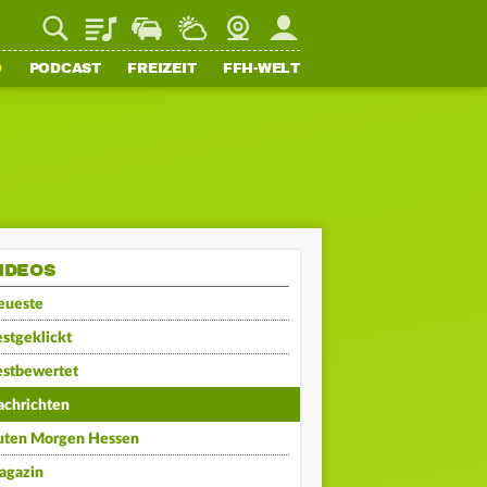
Playlist
Staupilot
Wetter
Webcam
Mein FFH
O
PODCAST
FREIZEIT
FFH-WELT
IDEOS
eueste
stgeklickt
estbewertet
achrichten
uten Morgen Hessen
agazin