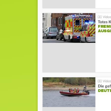
Totes 
FREM
AUSG
Die gef
DEUT