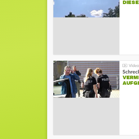
DIES
Schreck
VERM
AUFG