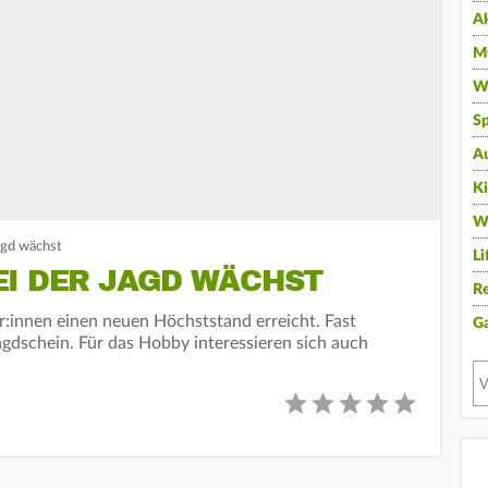
A
Mu
Wi
Sp
A
K
W
agd wächst
Li
EI DER JAGD WÄCHST
Re
r:innen einen neuen Höchststand erreicht. Fast
G
gdschein. Für das Hobby interessieren sich auch