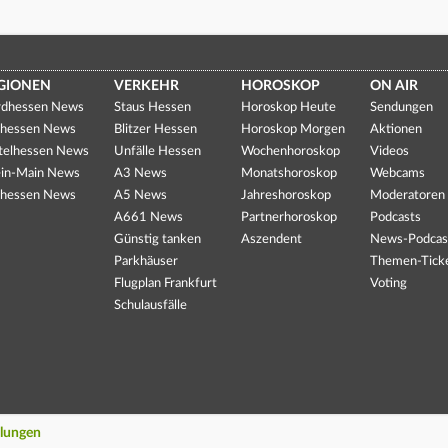
GIONEN
VERKEHR
HOROSKOP
ON AIR
dhessen News
Staus Hessen
Horoskop Heute
Sendungen
hessen News
Blitzer Hessen
Horoskop Morgen
Aktionen
telhessen News
Unfälle Hessen
Wochenhoroskop
Videos
in-Main News
A3 News
Monatshoroskop
Webcams
hessen News
A5 News
Jahreshoroskop
Moderatoren
A661 News
Partnerhoroskop
Podcasts
Günstig tanken
Aszendent
News-Podcas
Parkhäuser
Themen-Tick
Flugplan Frankfurt
Voting
Schulausfälle
llungen