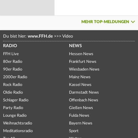
MEHR TOP-MELDUNGEN
Du bist hier:
www.FFH.de
>>>
Video
RADIO
NEWS
FFH Live
Hessen News
80er Radio
Frankfurt News
90er Radio
Wiesbaden News
2000er Radio
Mainz News
Rock Radio
Kassel News
Oldie Radio
Darmstadt News
Schlager Radio
Offenbach News
Party Radio
Gießen News
Lounge Radio
Fulda News
Weihnachtsradio
Bayern News
Meditationsradio
Sport