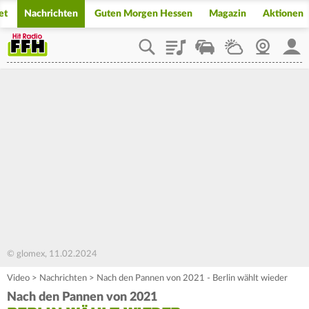
et
Nachrichten
Guten Morgen Hessen
Magazin
Aktionen
Playlist
Staupilot
Wetter
Webcam
Mein
© glomex, 11.02.2024
Video
>
Nachrichten
>
Nach den Pannen von 2021 - Berlin wählt wieder
Nach den Pannen von 2021