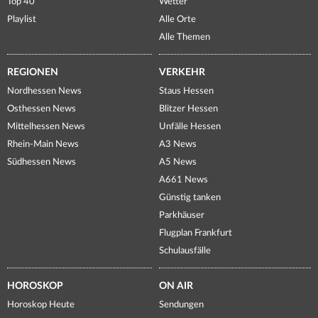
Top 40
Wetter
Playlist
Alle Orte
Alle Themen
REGIONEN
VERKEHR
Nordhessen News
Staus Hessen
Osthessen News
Blitzer Hessen
Mittelhessen News
Unfälle Hessen
Rhein-Main News
A3 News
Südhessen News
A5 News
A661 News
Günstig tanken
Parkhäuser
Flugplan Frankfurt
Schulausfälle
HOROSKOP
ON AIR
Horoskop Heute
Sendungen