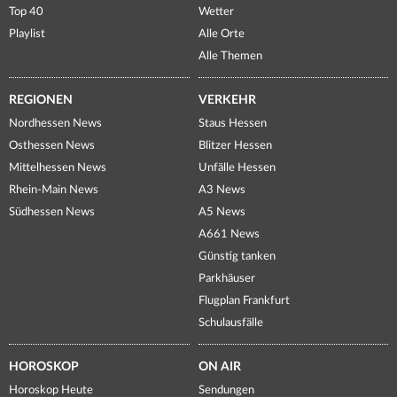
Top 40
Wetter
Playlist
Alle Orte
Alle Themen
REGIONEN
VERKEHR
Nordhessen News
Staus Hessen
Osthessen News
Blitzer Hessen
Mittelhessen News
Unfälle Hessen
Rhein-Main News
A3 News
Südhessen News
A5 News
A661 News
Günstig tanken
Parkhäuser
Flugplan Frankfurt
Schulausfälle
HOROSKOP
ON AIR
Horoskop Heute
Sendungen