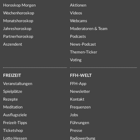
Horoskop Morgen
Aktionen
Wochenhoroskop
Videos
Monatshoroskop
Webcams
Jahreshoroskop
Moderatoren & Team
Partnerhoroskop
Podcasts
Aszendent
News-Podcast
Themen-Ticker
Voting
FREIZEIT
FFH-WELT
Veranstaltungen
FFH-App
Spielplätze
Newsletter
Rezepte
Kontakt
Meditation
Frequenzen
Ausflugsziele
Jobs
Freizeit-Tipps
Führungen
Ticketshop
Presse
Lotto Hessen
Radiowerbung