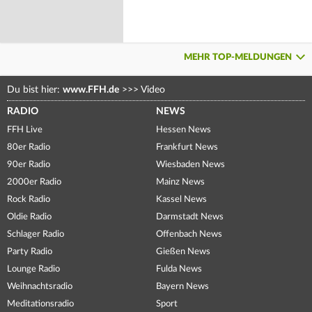
MEHR TOP-MELDUNGEN
Du bist hier:
www.FFH.de
>>>
Video
RADIO
NEWS
FFH Live
Hessen News
80er Radio
Frankfurt News
90er Radio
Wiesbaden News
2000er Radio
Mainz News
Rock Radio
Kassel News
Oldie Radio
Darmstadt News
Schlager Radio
Offenbach News
Party Radio
Gießen News
Lounge Radio
Fulda News
Weihnachtsradio
Bayern News
Meditationsradio
Sport