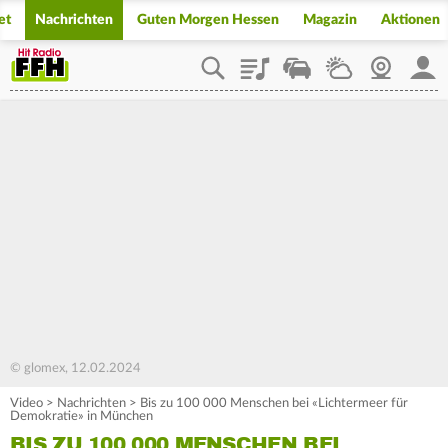
et
Nachrichten
Guten Morgen Hessen
Magazin
Aktionen
Playlist
Staupilot
Wetter
Webcam
Mein
© glomex, 12.02.2024
Video
>
Nachrichten
>
Bis zu 100 000 Menschen bei «Lichtermeer für
Demokratie» in München
BIS ZU 100 000 MENSCHEN BEI