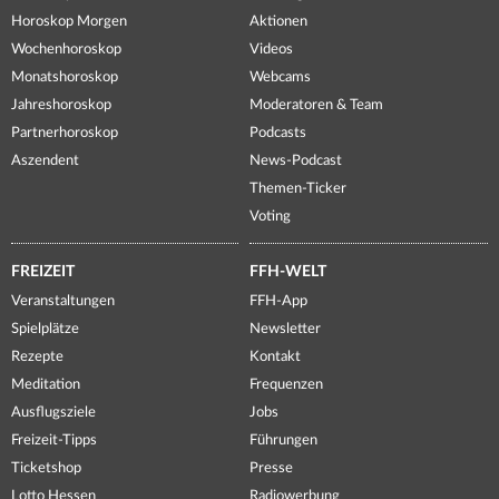
Horoskop Morgen
Aktionen
Wochenhoroskop
Videos
Monatshoroskop
Webcams
Jahreshoroskop
Moderatoren & Team
Partnerhoroskop
Podcasts
Aszendent
News-Podcast
Themen-Ticker
Voting
FREIZEIT
FFH-WELT
Veranstaltungen
FFH-App
Spielplätze
Newsletter
Rezepte
Kontakt
Meditation
Frequenzen
Ausflugsziele
Jobs
Freizeit-Tipps
Führungen
Ticketshop
Presse
Lotto Hessen
Radiowerbung