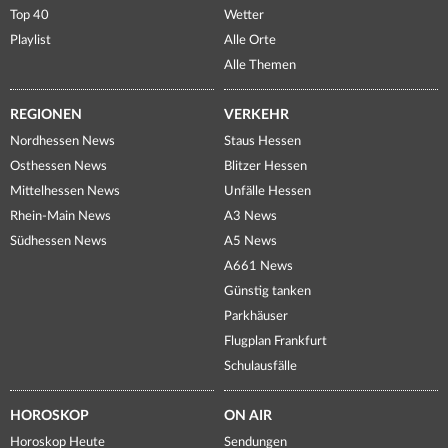
Top 40
Wetter
Playlist
Alle Orte
Alle Themen
REGIONEN
VERKEHR
Nordhessen News
Staus Hessen
Osthessen News
Blitzer Hessen
Mittelhessen News
Unfälle Hessen
Rhein-Main News
A3 News
Südhessen News
A5 News
A661 News
Günstig tanken
Parkhäuser
Flugplan Frankfurt
Schulausfälle
HOROSKOP
ON AIR
Horoskop Heute
Sendungen