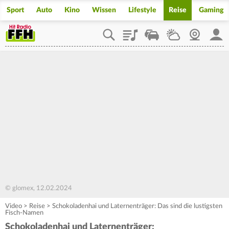
Sport
Auto
Kino
Wissen
Lifestyle
Reise
Gaming
Playlist
Staupilot
Wetter
Webcam
Mein
© glomex, 12.02.2024
Video
>
Reise
>
Schokoladenhai und Laternenträger: Das sind die lustigsten
Fisch-Namen
Schokoladenhai und Laternenträger: