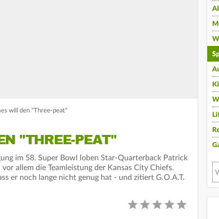
A
Mu
Wi
Sp
A
K
W
s will den "Three-peat"
Li
Re
N "THREE-PEAT"
G
igung im 58. Super Bowl loben Star-Quarterback Patrick
r allem die Teamleistung der Kansas City Chiefs.
s er noch lange nicht genug hat - und zitiert G.O.A.T.