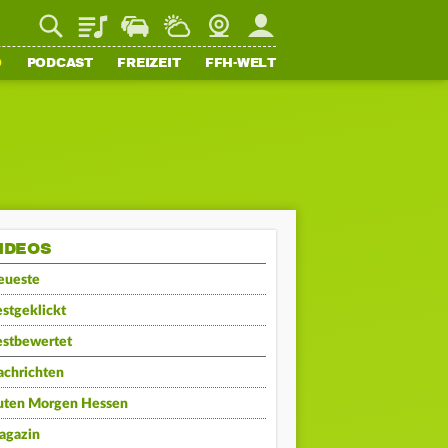
Playlist
Staupilot
Wetter
Webcam
Mein FFH
O
PODCAST
FREIZEIT
FFH-WELT
IDEOS
eueste
stgeklickt
estbewertet
achrichten
uten Morgen Hessen
agazin