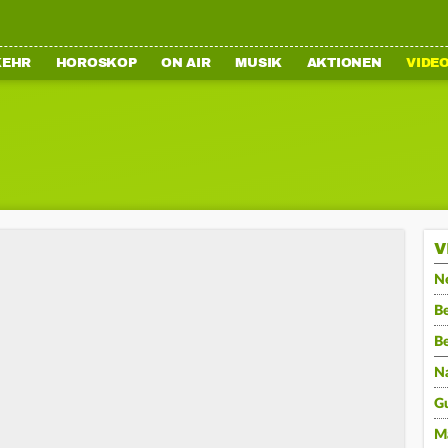
KEHR
HOROSKOP
ON AIR
MUSIK
AKTIONEN
VIDE
V
N
Be
B
N
G
M