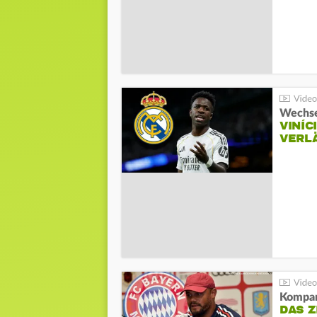
Wechse
VINÍC
VERL
Kompa
DAS Z