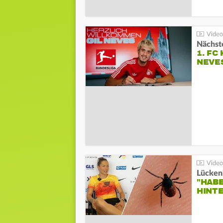
Nächste
1. FC
NEVE
Lücken
"HABE
HINT