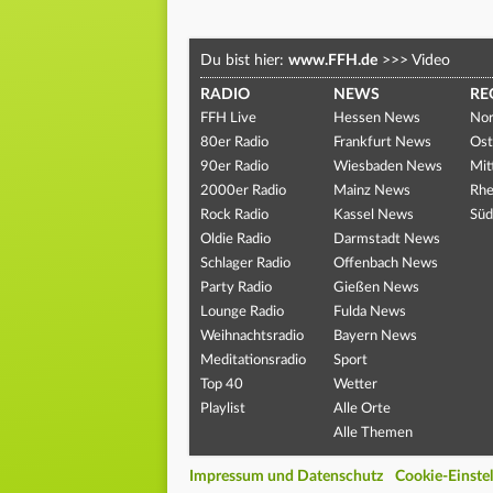
Du bist hier:
www.FFH.de
>>>
Video
RADIO
NEWS
RE
FFH Live
Hessen News
Nor
80er Radio
Frankfurt News
Ost
90er Radio
Wiesbaden News
Mit
2000er Radio
Mainz News
Rhe
Rock Radio
Kassel News
Süd
Oldie Radio
Darmstadt News
Schlager Radio
Offenbach News
Party Radio
Gießen News
Lounge Radio
Fulda News
Weihnachtsradio
Bayern News
Meditationsradio
Sport
Top 40
Wetter
Playlist
Alle Orte
Alle Themen
Impressum und Datenschutz
Cookie-Einste