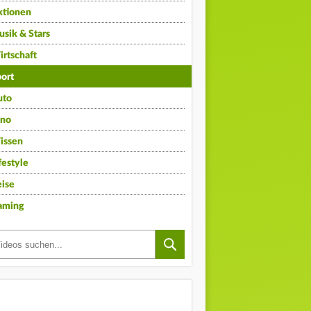
ktionen
sik & Stars
rtschaft
ort
uto
ino
issen
festyle
ise
aming