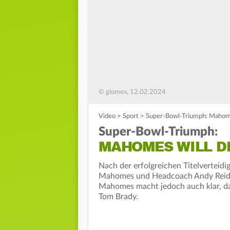
© glomex, 12.02.2024
Video
>
Sport
>
Super-Bowl-Triumph: Mahome
Super-Bowl-Triumph:
MAHOMES WILL DE
Nach der erfolgreichen Titelverteid
Mahomes und Headcoach Andy Reid vo
Mahomes macht jedoch auch klar, das
Tom Brady.