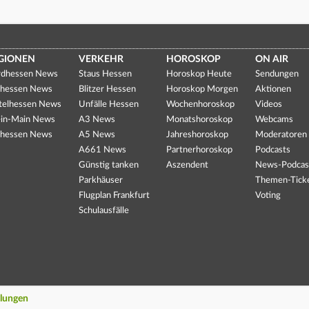
GIONEN
VERKEHR
HOROSKOP
ON AIR
dhessen News
Staus Hessen
Horoskop Heute
Sendungen
hessen News
Blitzer Hessen
Horoskop Morgen
Aktionen
telhessen News
Unfälle Hessen
Wochenhoroskop
Videos
in-Main News
A3 News
Monatshoroskop
Webcams
hessen News
A5 News
Jahreshoroskop
Moderatoren
A661 News
Partnerhoroskop
Podcasts
Günstig tanken
Aszendent
News-Podcas
Parkhäuser
Themen-Tick
Flugplan Frankfurt
Voting
Schulausfälle
llungen