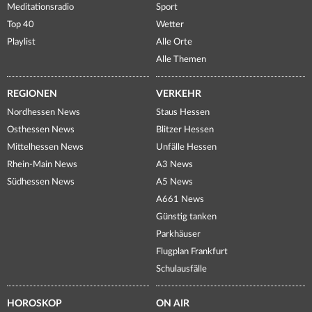
Meditationsradio
Sport
Top 40
Wetter
Playlist
Alle Orte
Alle Themen
REGIONEN
VERKEHR
Nordhessen News
Staus Hessen
Osthessen News
Blitzer Hessen
Mittelhessen News
Unfälle Hessen
Rhein-Main News
A3 News
Südhessen News
A5 News
A661 News
Günstig tanken
Parkhäuser
Flugplan Frankfurt
Schulausfälle
HOROSKOP
ON AIR