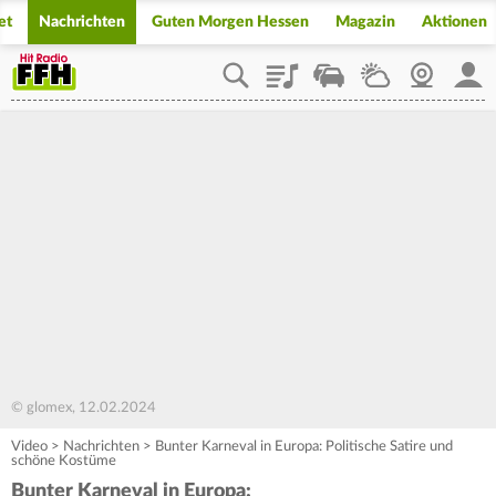
et
Nachrichten
Guten Morgen Hessen
Magazin
Aktionen
Playlist
Staupilot
Wetter
Webcam
Mein
© glomex, 12.02.2024
Video
>
Nachrichten
>
Bunter Karneval in Europa: Politische Satire und
schöne Kostüme
Bunter Karneval in Europa: