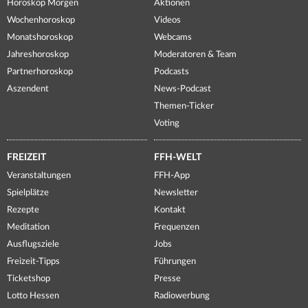
Horoskop Morgen
Aktionen
Wochenhoroskop
Videos
Monatshoroskop
Webcams
Jahreshoroskop
Moderatoren & Team
Partnerhoroskop
Podcasts
Aszendent
News-Podcast
Themen-Ticker
Voting
FREIZEIT
FFH-WELT
Veranstaltungen
FFH-App
Spielplätze
Newsletter
Rezepte
Kontakt
Meditation
Frequenzen
Ausflugsziele
Jobs
Freizeit-Tipps
Führungen
Ticketshop
Presse
Lotto Hessen
Radiowerbung