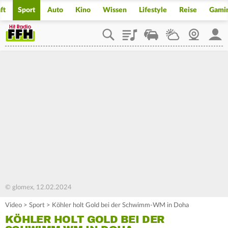
ft
Sport
Auto
Kino
Wissen
Lifestyle
Reise
Gami
Playlist
Staupilot
Wetter
Webcam
Mein
© glomex, 12.02.2024
Video
>
Sport
>
Köhler holt Gold bei der Schwimm-WM in Doha
KÖHLER HOLT GOLD BEI DER