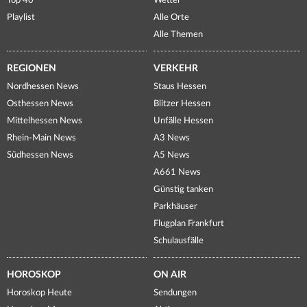
Top 40
Wetter
Playlist
Alle Orte
Alle Themen
REGIONEN
VERKEHR
Nordhessen News
Staus Hessen
Osthessen News
Blitzer Hessen
Mittelhessen News
Unfälle Hessen
Rhein-Main News
A3 News
Südhessen News
A5 News
A661 News
Günstig tanken
Parkhäuser
Flugplan Frankfurt
Schulausfälle
HOROSKOP
ON AIR
Horoskop Heute
Sendungen