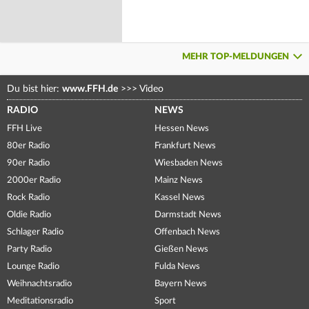
MEHR TOP-MELDUNGEN
Du bist hier:
www.FFH.de
>>>
Video
RADIO
NEWS
FFH Live
Hessen News
80er Radio
Frankfurt News
90er Radio
Wiesbaden News
2000er Radio
Mainz News
Rock Radio
Kassel News
Oldie Radio
Darmstadt News
Schlager Radio
Offenbach News
Party Radio
Gießen News
Lounge Radio
Fulda News
Weihnachtsradio
Bayern News
Meditationsradio
Sport