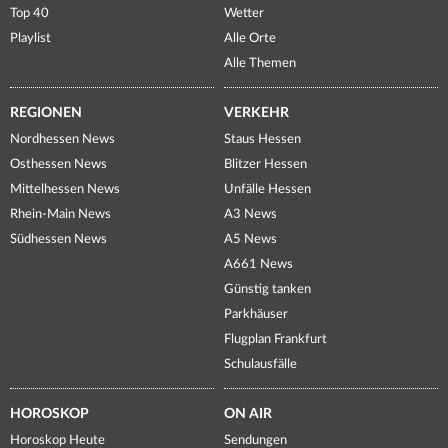
Top 40
Wetter
Playlist
Alle Orte
Alle Themen
REGIONEN
VERKEHR
Nordhessen News
Staus Hessen
Osthessen News
Blitzer Hessen
Mittelhessen News
Unfälle Hessen
Rhein-Main News
A3 News
Südhessen News
A5 News
A661 News
Günstig tanken
Parkhäuser
Flugplan Frankfurt
Schulausfälle
HOROSKOP
ON AIR
Horoskop Heute
Sendungen