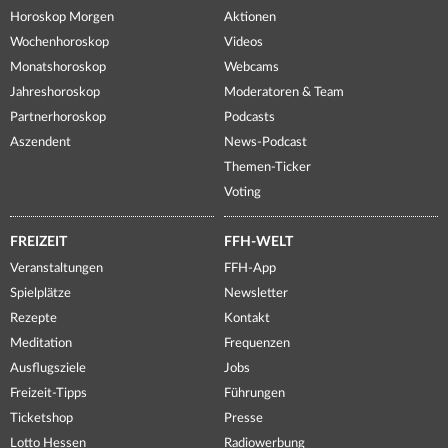
Horoskop Morgen
Aktionen
Wochenhoroskop
Videos
Monatshoroskop
Webcams
Jahreshoroskop
Moderatoren & Team
Partnerhoroskop
Podcasts
Aszendent
News-Podcast
Themen-Ticker
Voting
FREIZEIT
FFH-WELT
Veranstaltungen
FFH-App
Spielplätze
Newsletter
Rezepte
Kontakt
Meditation
Frequenzen
Ausflugsziele
Jobs
Freizeit-Tipps
Führungen
Ticketshop
Presse
Lotto Hessen
Radiowerbung