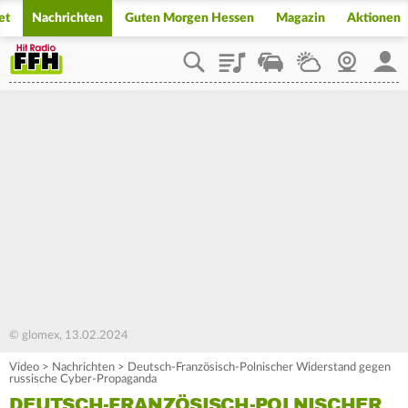
et
Nachrichten
Guten Morgen Hessen
Magazin
Aktionen
Playlist
Staupilot
Wetter
Webcam
Mein
© glomex, 13.02.2024
Video
>
Nachrichten
>
Deutsch-Französisch-Polnischer Widerstand gegen
russische Cyber-Propaganda
DEUTSCH-FRANZÖSISCH-POLNISCHER