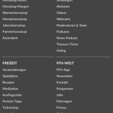
Horoskop Heute
Sendungen
Horoskop Morgen
Aktionen
Wochenhoroskop
Videos
Monatshoroskop
Webcams
Jahreshoroskop
Moderatoren & Team
Partnerhoroskop
Podcasts
Aszendent
News-Podcast
Themen-Ticker
Voting
FREIZEIT
FFH-WELT
Veranstaltungen
FFH-App
Spielplätze
Newsletter
Rezepte
Kontakt
Meditation
Frequenzen
Ausflugsziele
Jobs
Freizeit-Tipps
Führungen
Ticketshop
Presse