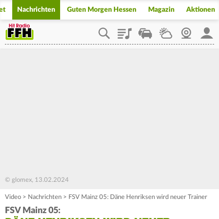
et
Nachrichten
Guten Morgen Hessen
Magazin
Aktionen
Playlist
Staupilot
Wetter
Webcam
Mein
© glomex, 13.02.2024
Video
>
Nachrichten
>
FSV Mainz 05: Däne Henriksen wird neuer Trainer
FSV Mainz 05: