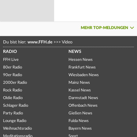
MEHR TOP-MELDUNGEN
Du bist hier:
www.FFH.de
>>>
Video
RADIO
NEWS
FFH Live
Hessen News
80er Radio
Frankfurt News
90er Radio
Wiesbaden News
2000er Radio
Mainz News
Rock Radio
Kassel News
Oldie Radio
Darmstadt News
Schlager Radio
Offenbach News
Party Radio
Gießen News
Lounge Radio
Fulda News
Weihnachtsradio
Bayern News
Meditationsradio
Sport