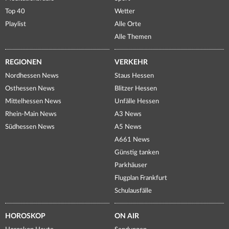
Top 40
Wetter
Playlist
Alle Orte
Alle Themen
REGIONEN
VERKEHR
Nordhessen News
Staus Hessen
Osthessen News
Blitzer Hessen
Mittelhessen News
Unfälle Hessen
Rhein-Main News
A3 News
Südhessen News
A5 News
A661 News
Günstig tanken
Parkhäuser
Flugplan Frankfurt
Schulausfälle
HOROSKOP
ON AIR