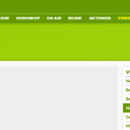
KEHR
HOROSKOP
ON AIR
MUSIK
AKTIONEN
VIDE
V
N
Be
B
N
G
M