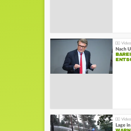
Nach Un
BAREI
NTSC
WARN