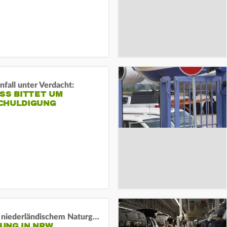
fall unter Verdacht:
SS BITTET UM E
HULDIGUNG
Lage in niederländischem Naturgebiet stabil
UNG IN NRW