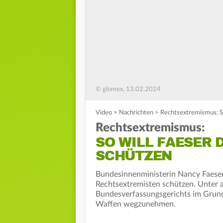
© glomex, 13.02.2024
Video
>
Nachrichten
>
Rechtsextremismus: So
Rechtsextremismus:
SO WILL FAESER 
SCHÜTZEN
Bundesinnenministerin Nancy Faeser 
Rechtsextremisten schützen. Unter a
Bundesverfassungsgerichts im Grund
Waffen wegzunehmen.