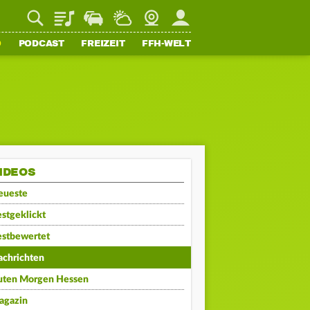
Playlist
Staupilot
Wetter
Webcam
Mein FFH
O
PODCAST
FREIZEIT
FFH-WELT
IDEOS
eueste
stgeklickt
estbewertet
achrichten
uten Morgen Hessen
agazin