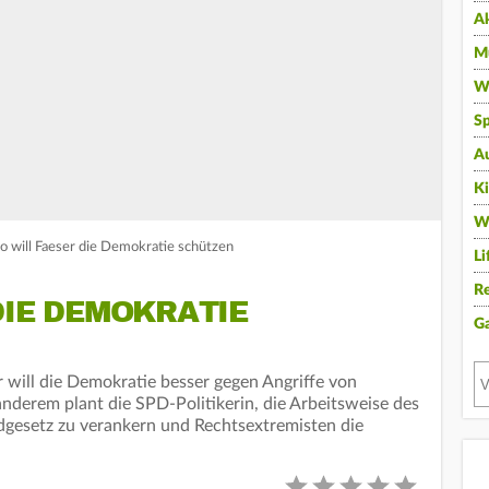
A
Mu
Wi
Sp
A
K
W
 will Faeser die Demokratie schützen
Li
Re
DIE DEMOKRATIE
G
will die Demokratie besser gegen Angriffe von
nderem plant die SPD-Politikerin, die Arbeitsweise des
gesetz zu verankern und Rechtsextremisten die