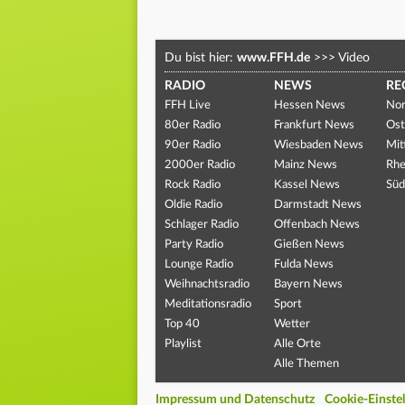
Du bist hier:
www.FFH.de
>>>
Video
RADIO
NEWS
RE
FFH Live
Hessen News
Nor
80er Radio
Frankfurt News
Ost
90er Radio
Wiesbaden News
Mit
2000er Radio
Mainz News
Rhe
Rock Radio
Kassel News
Süd
Oldie Radio
Darmstadt News
Schlager Radio
Offenbach News
Party Radio
Gießen News
Lounge Radio
Fulda News
Weihnachtsradio
Bayern News
Meditationsradio
Sport
Top 40
Wetter
Playlist
Alle Orte
Alle Themen
Impressum und Datenschutz
Cookie-Einste