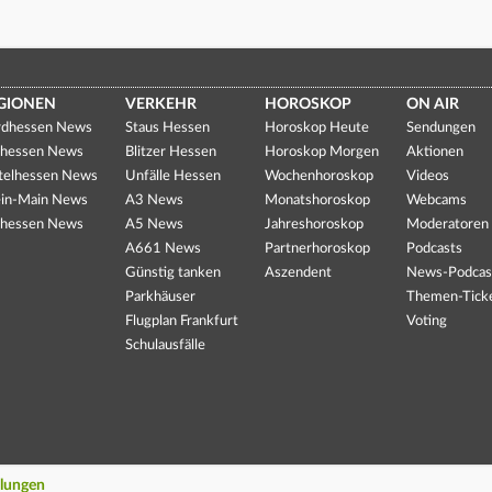
GIONEN
VERKEHR
HOROSKOP
ON AIR
dhessen News
Staus Hessen
Horoskop Heute
Sendungen
hessen News
Blitzer Hessen
Horoskop Morgen
Aktionen
telhessen News
Unfälle Hessen
Wochenhoroskop
Videos
in-Main News
A3 News
Monatshoroskop
Webcams
hessen News
A5 News
Jahreshoroskop
Moderatoren
A661 News
Partnerhoroskop
Podcasts
Günstig tanken
Aszendent
News-Podcas
Parkhäuser
Themen-Tick
Flugplan Frankfurt
Voting
Schulausfälle
llungen