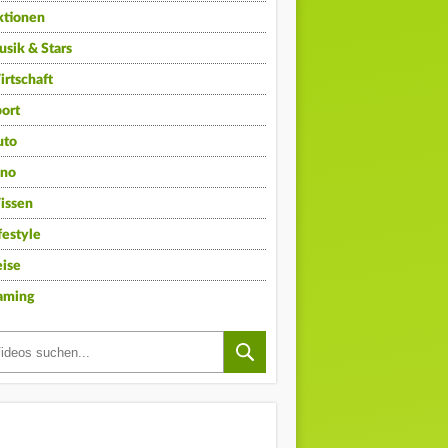
ktionen
sik & Stars
rtschaft
ort
uto
ino
issen
festyle
ise
aming