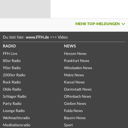
MEHR TOP-MELDUNGEN
Du bist hier:
www.FFH.de
>>>
Video
RADIO
NEWS
FFH Live
Hessen News
80er Radio
Frankfurt News
90er Radio
Wiesbaden News
2000er Radio
Mainz News
Rock Radio
Kassel News
Oldie Radio
Darmstadt News
Schlager Radio
Offenbach News
Party Radio
Gießen News
Lounge Radio
Fulda News
Weihnachtsradio
Bayern News
Meditationsradio
Sport