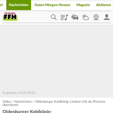
et
Nachrichten
Guten Morgen Hessen
Magazin
Aktionen
Playlist
Staupilot
Wetter
Webcam
Mein
© glomex, 14.02.2024
Video
>
Nachrichten
>
Oldenburger Kohlkönig: Lindner tritt ab, Pistorius
übernimmt
Oldenburger Kohlkönig: