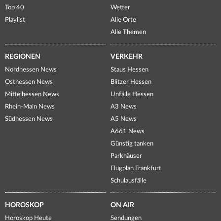
Top 40
Wetter
Playlist
Alle Orte
Alle Themen
REGIONEN
VERKEHR
Nordhessen News
Staus Hessen
Osthessen News
Blitzer Hessen
Mittelhessen News
Unfälle Hessen
Rhein-Main News
A3 News
Südhessen News
A5 News
A661 News
Günstig tanken
Parkhäuser
Flugplan Frankfurt
Schulausfälle
HOROSKOP
ON AIR
Horoskop Heute
Sendungen