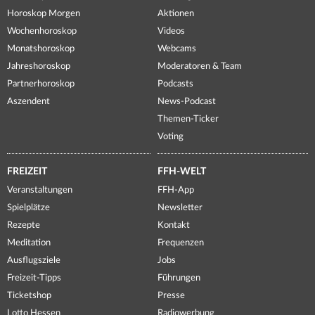
Horoskop Morgen
Aktionen
Wochenhoroskop
Videos
Monatshoroskop
Webcams
Jahreshoroskop
Moderatoren & Team
Partnerhoroskop
Podcasts
Aszendent
News-Podcast
Themen-Ticker
Voting
FREIZEIT
FFH-WELT
Veranstaltungen
FFH-App
Spielplätze
Newsletter
Rezepte
Kontakt
Meditation
Frequenzen
Ausflugsziele
Jobs
Freizeit-Tipps
Führungen
Ticketshop
Presse
Lotto Hessen
Radiowerbung