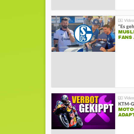
"Es geh
MUSL
FANS
KTM-Ge
MOTO
ADAP