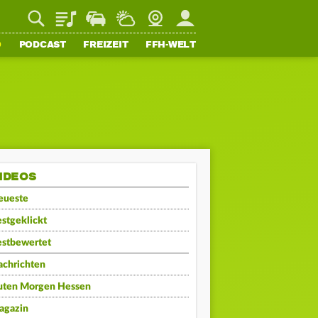
Playlist
Staupilot
Wetter
Webcam
Mein FFH
O
PODCAST
FREIZEIT
FFH-WELT
IDEOS
eueste
stgeklickt
estbewertet
achrichten
uten Morgen Hessen
agazin