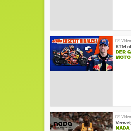
KTM oh
DER 
MOTO
Verwei
NADA