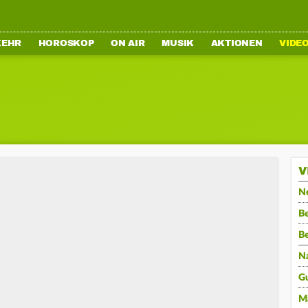
KEHR
HOROSKOP
ON AIR
MUSIK
AKTIONEN
VIDE
V
N
Be
B
N
G
M