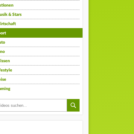
ktionen
sik & Stars
rtschaft
ort
uto
ino
issen
festyle
ise
aming