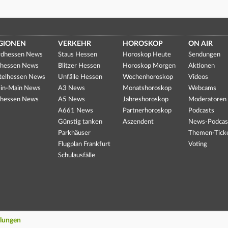
GIONEN
VERKEHR
HOROSKOP
ON AIR
dhessen News
Staus Hessen
Horoskop Heute
Sendungen
hessen News
Blitzer Hessen
Horoskop Morgen
Aktionen
telhessen News
Unfälle Hessen
Wochenhoroskop
Videos
in-Main News
A3 News
Monatshoroskop
Webcams
hessen News
A5 News
Jahreshoroskop
Moderatoren
A661 News
Partnerhoroskop
Podcasts
Günstig tanken
Aszendent
News-Podcas
Parkhäuser
Themen-Tick
Flugplan Frankfurt
Voting
Schulausfälle
llungen