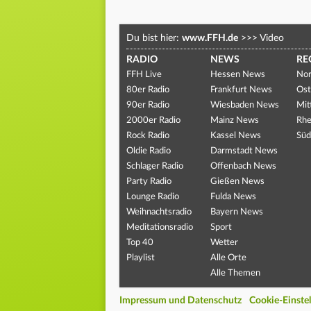
Du bist hier:
www.FFH.de
>>>
Video
RADIO
NEWS
RE
FFH Live
Hessen News
Nor
80er Radio
Frankfurt News
Ost
90er Radio
Wiesbaden News
Mit
2000er Radio
Mainz News
Rhe
Rock Radio
Kassel News
Süd
Oldie Radio
Darmstadt News
Schlager Radio
Offenbach News
Party Radio
Gießen News
Lounge Radio
Fulda News
Weihnachtsradio
Bayern News
Meditationsradio
Sport
Top 40
Wetter
Playlist
Alle Orte
Alle Themen
Impressum und Datenschutz
Cookie-Einste