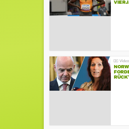
VIER
NORW
FORD
RÜCK