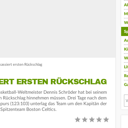
A
Mu
Wi
Sp
A
K
W
assiert ersten Rückschlag
Li
Re
ERT ERSTEN RÜCKSCHLAG
G
Basketball-Weltmeister Dennis Schröder hat bei seinem
en Rückschlag hinnehmen müssen. Drei Tage nach dem
purs (123:103) unterlag das Team um den Kapitän der
Spitzenteam Boston Celtics.