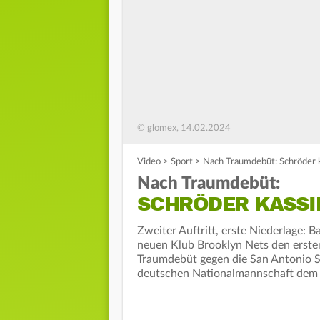
© glomex, 14.02.2024
Video
>
Sport
>
Nach Traumdebüt: Schröder k
Nach Traumdebüt:
SCHRÖDER KASSI
Zweiter Auftritt, erste Niederlage: 
neuen Klub Brooklyn Nets den erst
Traumdebüt gegen die San Antonio S
deutschen Nationalmannschaft dem 