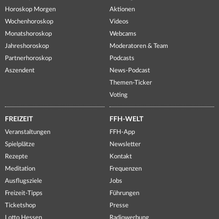
Horoskop Morgen
Aktionen
Wochenhoroskop
Videos
Monatshoroskop
Webcams
Jahreshoroskop
Moderatoren & Team
Partnerhoroskop
Podcasts
Aszendent
News-Podcast
Themen-Ticker
Voting
FREIZEIT
FFH-WELT
Veranstaltungen
FFH-App
Spielplätze
Newsletter
Rezepte
Kontakt
Meditation
Frequenzen
Ausflugsziele
Jobs
Freizeit-Tipps
Führungen
Ticketshop
Presse
Lotto Hessen
Radiowerbung