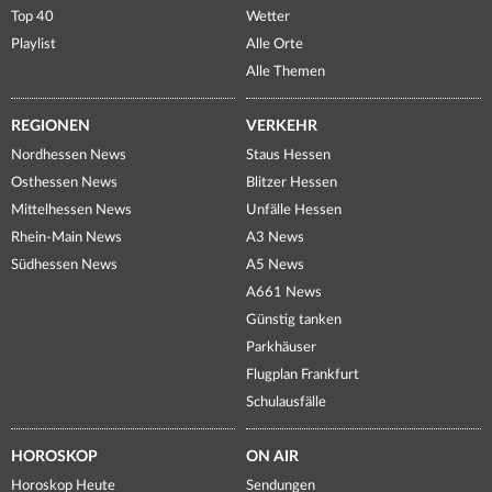
Top 40
Wetter
Playlist
Alle Orte
Alle Themen
REGIONEN
VERKEHR
Nordhessen News
Staus Hessen
Osthessen News
Blitzer Hessen
Mittelhessen News
Unfälle Hessen
Rhein-Main News
A3 News
Südhessen News
A5 News
A661 News
Günstig tanken
Parkhäuser
Flugplan Frankfurt
Schulausfälle
HOROSKOP
ON AIR
Horoskop Heute
Sendungen