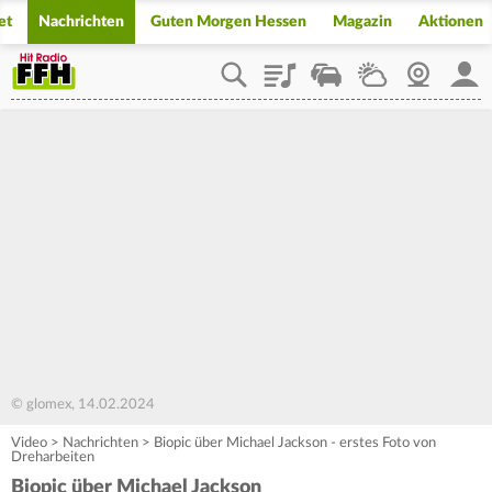
et
Nachrichten
Guten Morgen Hessen
Magazin
Aktionen
Playlist
Staupilot
Wetter
Webcam
Mein
© glomex, 14.02.2024
Video
>
Nachrichten
>
Biopic über Michael Jackson - erstes Foto von
Dreharbeiten
Biopic über Michael Jackson