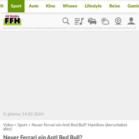
ft
Sport
Auto
Kino
Wissen
Lifestyle
Reise
Gami
Playlist
Staupilot
Wetter
Webcam
Mein
© glomex, 14.02.2024
Video
>
Sport
>
Neuer Ferrari ein Anti Red Bull? Hamilton überschattet
alles!
Neuer Ferrari ein Anti Red Bull?