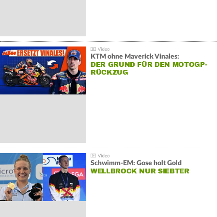
KTM ohne Maverick Vinales:
DER GRUND FÜR DEN MOTOGP-
RÜCKZUG
Schwimm-EM: Gose holt Gold
WELLBROCK NUR SIEBTER