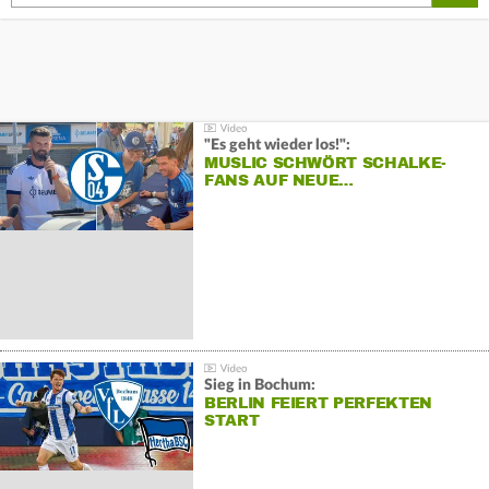
"Es geht wieder los!":
MUSLIC SCHWÖRT SCHALKE-
FANS AUF NEUE…
Sieg in Bochum:
BERLIN FEIERT PERFEKTEN
START