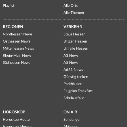
Playlist
Alle Orte
Alle Themen
REGIONEN
VERKEHR
Nordhessen News
Staus Hessen
Osthessen News
Blitzer Hessen
Mittelhessen News
Unfälle Hessen
Rhein-Main News
A3 News
Südhessen News
A5 News
A661 News
Günstig tanken
Parkhäuser
Flugplan Frankfurt
Schulausfälle
HOROSKOP
ON AIR
Horoskop Heute
Sendungen
Horoskop Morgen
Aktionen