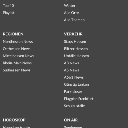
Top 40
Wetter
Playlist
Alle Orte
Alle Themen
REGIONEN
VERKEHR
Nordhessen News
Staus Hessen
Osthessen News
Blitzer Hessen
Mittelhessen News
Unfälle Hessen
Rhein-Main News
A3 News
Südhessen News
A5 News
A661 News
Günstig tanken
Parkhäuser
Flugplan Frankfurt
Schulausfälle
HOROSKOP
ON AIR
Horoskop Heute
Sendungen