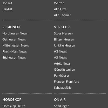
Top 40
Wetter
Playlist
Alle Orte
Alle Themen
REGIONEN
VERKEHR
Nordhessen News
Staus Hessen
Osthessen News
Blitzer Hessen
Mittelhessen News
Unfälle Hessen
Rhein-Main News
A3 News
Südhessen News
A5 News
A661 News
Günstig tanken
Parkhäuser
Flugplan Frankfurt
Schulausfälle
HOROSKOP
ON AIR
Horoskop Heute
Sendungen