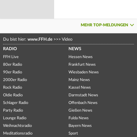
MEHR TOP-MELDUNGEN
Du bist hier:
www.FFH.de
>>>
Video
RADIO
NEWS
FFH Live
Hessen News
80er Radio
Frankfurt News
90er Radio
Wiesbaden News
2000er Radio
Mainz News
Rock Radio
Kassel News
Oldie Radio
Darmstadt News
Schlager Radio
Offenbach News
Party Radio
Gießen News
Lounge Radio
Fulda News
Weihnachtsradio
Bayern News
Meditationsradio
Sport