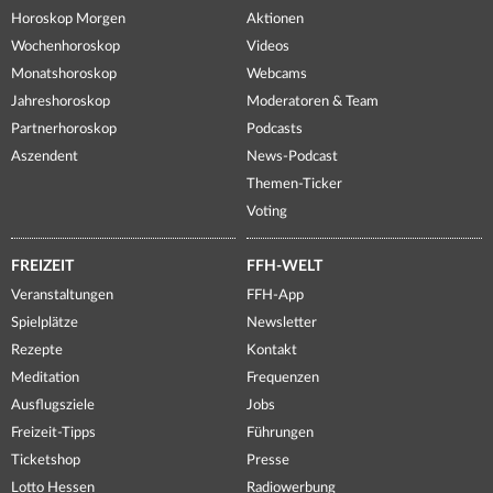
Horoskop Morgen
Aktionen
Wochenhoroskop
Videos
Monatshoroskop
Webcams
Jahreshoroskop
Moderatoren & Team
Partnerhoroskop
Podcasts
Aszendent
News-Podcast
Themen-Ticker
Voting
FREIZEIT
FFH-WELT
Veranstaltungen
FFH-App
Spielplätze
Newsletter
Rezepte
Kontakt
Meditation
Frequenzen
Ausflugsziele
Jobs
Freizeit-Tipps
Führungen
Ticketshop
Presse
Lotto Hessen
Radiowerbung