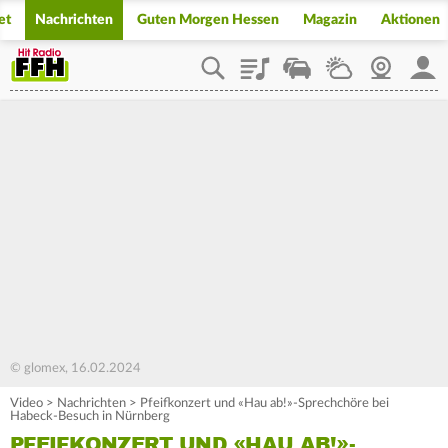
et
Nachrichten
Guten Morgen Hessen
Magazin
Aktionen
Playlist
Staupilot
Wetter
Webcam
Mein
© glomex, 16.02.2024
Video
>
Nachrichten
>
Pfeifkonzert und «Hau ab!»-Sprechchöre bei
Habeck-Besuch in Nürnberg
PFEIFKONZERT UND «HAU AB!»-