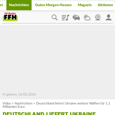
et
Nachrichten
Guten Morgen Hessen
Magazin
Aktionen
Playlist
Staupilot
Wetter
Webcam
Mein
© glomex, 16.02.2024
Video
>
Nachrichten
>
Deutschland liefert Ukraine weitere Waffen für 1,1
Milliarden Euro
DEUTSCHLAND LIEFERT UKRAINE