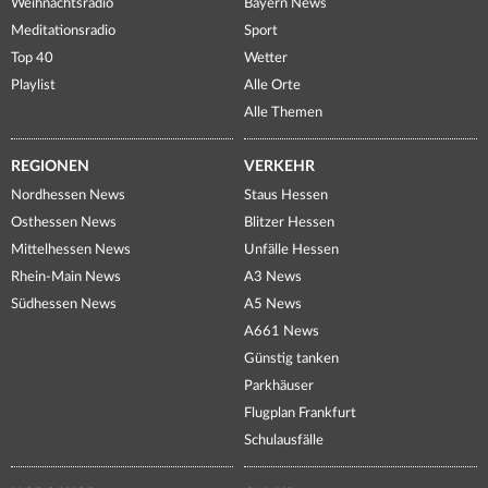
Weihnachtsradio
Bayern News
Meditationsradio
Sport
Top 40
Wetter
Playlist
Alle Orte
Alle Themen
REGIONEN
VERKEHR
Nordhessen News
Staus Hessen
Osthessen News
Blitzer Hessen
Mittelhessen News
Unfälle Hessen
Rhein-Main News
A3 News
Südhessen News
A5 News
A661 News
Günstig tanken
Parkhäuser
Flugplan Frankfurt
Schulausfälle