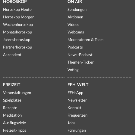
HOROSKOP
ON AIR
Horoskop Heute
Sendungen
Horoskop Morgen
Aktionen
Wochenhoroskop
Videos
Monatshoroskop
Webcams
Jahreshoroskop
Moderatoren & Team
Partnerhoroskop
Podcasts
Aszendent
News-Podcast
Themen-Ticker
Voting
FREIZEIT
FFH-WELT
Veranstaltungen
FFH-App
Spielplätze
Newsletter
Rezepte
Kontakt
Meditation
Frequenzen
Ausflugsziele
Jobs
Freizeit-Tipps
Führungen