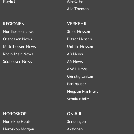
Playlist
Alle Orte
Alle Themen
REGIONEN
VERKEHR
Nordhessen News
Staus Hessen
Osthessen News
Blitzer Hessen
Mittelhessen News
Unfälle Hessen
Rhein-Main News
A3 News
Südhessen News
A5 News
A661 News
Günstig tanken
Parkhäuser
Flugplan Frankfurt
Schulausfälle
HOROSKOP
ON AIR
Horoskop Heute
Sendungen
Horoskop Morgen
Aktionen