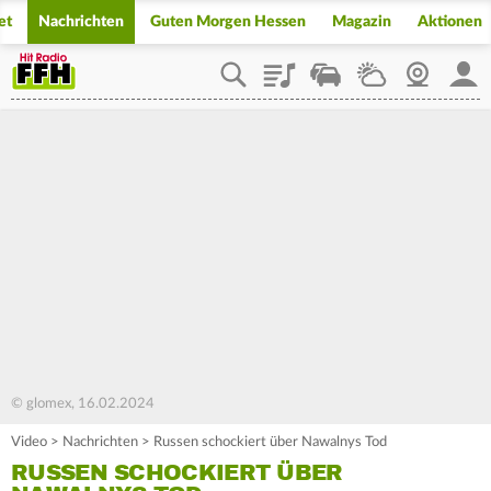
et
Nachrichten
Guten Morgen Hessen
Magazin
Aktionen
Playlist
Staupilot
Wetter
Webcam
Mein
© glomex, 16.02.2024
Video
>
Nachrichten
>
Russen schockiert über Nawalnys Tod
RUSSEN SCHOCKIERT ÜBER