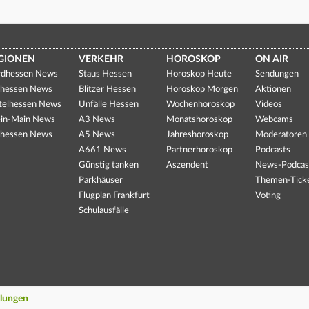
GIONEN
VERKEHR
HOROSKOP
ON AIR
dhessen News
Staus Hessen
Horoskop Heute
Sendungen
hessen News
Blitzer Hessen
Horoskop Morgen
Aktionen
telhessen News
Unfälle Hessen
Wochenhoroskop
Videos
in-Main News
A3 News
Monatshoroskop
Webcams
hessen News
A5 News
Jahreshoroskop
Moderatoren
A661 News
Partnerhoroskop
Podcasts
Günstig tanken
Aszendent
News-Podcas
Parkhäuser
Themen-Tick
Flugplan Frankfurt
Voting
Schulausfälle
llungen