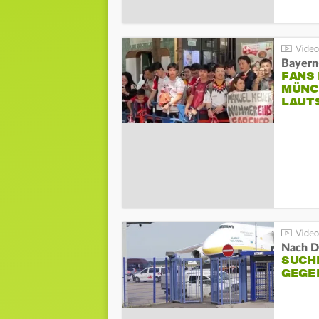
Bayern
FANS
MÜNC
LAUT
Nach D
SUCH
GEGE