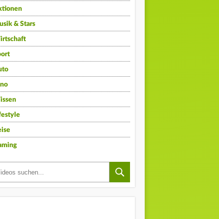
ktionen
sik & Stars
rtschaft
ort
uto
ino
issen
festyle
ise
aming