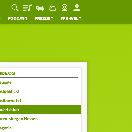
Playlist
Staupilot
Wetter
Webcam
Mein FFH
O
PODCAST
FREIZEIT
FFH-WELT
IDEOS
eueste
stgeklickt
estbewertet
achrichten
uten Morgen Hessen
agazin