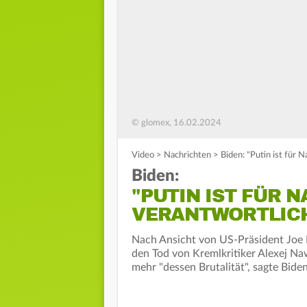
© glomex, 16.02.2024
Video
>
Nachrichten
>
Biden: "Putin ist für 
Biden:
"PUTIN IST FÜR 
VERANTWORTLIC
Nach Ansicht von US-Präsident Joe B
den Tod von Kremlkritiker Alexej Na
mehr "dessen Brutalität", sagte Biden