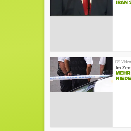
IRAN 
Im Zen
MEHR
NIED