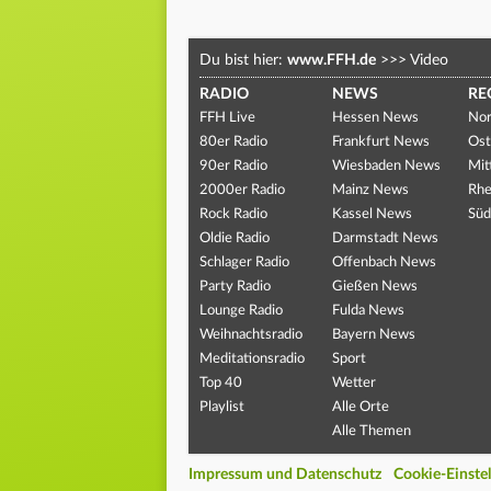
Du bist hier:
www.FFH.de
>>>
Video
RADIO
NEWS
RE
FFH Live
Hessen News
Nor
80er Radio
Frankfurt News
Ost
90er Radio
Wiesbaden News
Mit
2000er Radio
Mainz News
Rhe
Rock Radio
Kassel News
Süd
Oldie Radio
Darmstadt News
Schlager Radio
Offenbach News
Party Radio
Gießen News
Lounge Radio
Fulda News
Weihnachtsradio
Bayern News
Meditationsradio
Sport
Top 40
Wetter
Playlist
Alle Orte
Alle Themen
Impressum und Datenschutz
Cookie-Einste