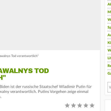
A
Mu
Wi
Sp
A
K
W
Nawalnys Tod verantwortlich"
Li
Re
NAWALNYS TOD
G
H"
iden ist der russische Staatschef Wladimir Putin für
walny verantwortlich. Putins Vorgehen zeige einmal
.