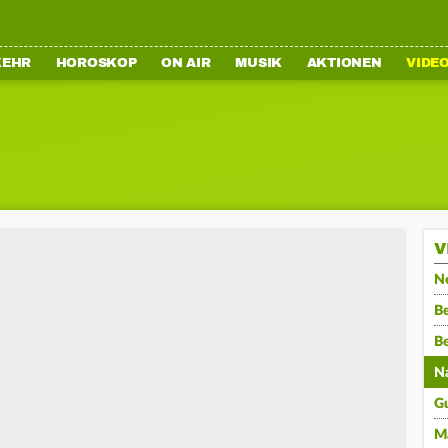
KEHR
HOROSKOP
ON AIR
MUSIK
AKTIONEN
VIDE
V
N
Be
B
N
G
M