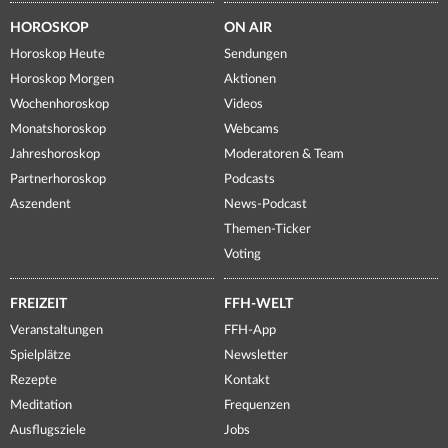
HOROSKOP
ON AIR
Horoskop Heute
Sendungen
Horoskop Morgen
Aktionen
Wochenhoroskop
Videos
Monatshoroskop
Webcams
Jahreshoroskop
Moderatoren & Team
Partnerhoroskop
Podcasts
Aszendent
News-Podcast
Themen-Ticker
Voting
FREIZEIT
FFH-WELT
Veranstaltungen
FFH-App
Spielplätze
Newsletter
Rezepte
Kontakt
Meditation
Frequenzen
Ausflugsziele
Jobs