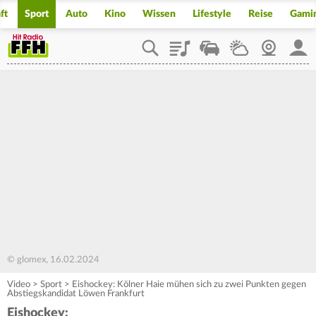
ft
Sport
Auto
Kino
Wissen
Lifestyle
Reise
Gami
Playlist
Staupilot
Wetter
Webcam
Mein
© glomex, 16.02.2024
Video
>
Sport
>
Eishockey: Kölner Haie mühen sich zu zwei Punkten gegen
Abstiegskandidat Löwen Frankfurt
Eishockey: