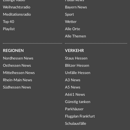
Lounge Radio
Fulda News
Weihnachtsradio
Bayern News
Meditationsradio
Sport
Top 40
Wetter
Playlist
Alle Orte
Alle Themen
REGIONEN
VERKEHR
Nordhessen News
Staus Hessen
Osthessen News
Blitzer Hessen
Mittelhessen News
Unfälle Hessen
Rhein-Main News
A3 News
Südhessen News
A5 News
A661 News
Günstig tanken
Parkhäuser
Flugplan Frankfurt
Schulausfälle