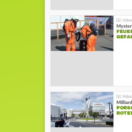
Mysteri
FEUE
GEFA
Millia
PORSC
ROTE