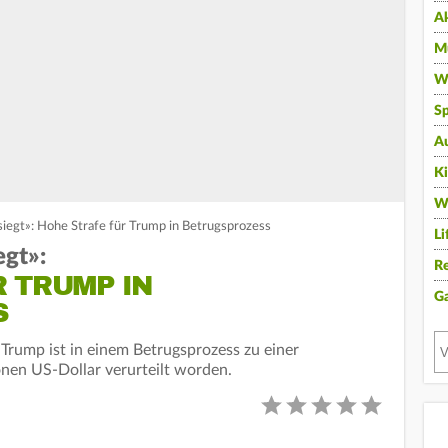
A
Mu
Wi
Sp
A
K
W
siegt»: Hohe Strafe für Trump in Betrugsprozess
Li
egt»:
Re
 TRUMP IN
G
S
rump ist in einem Betrugsprozess zu einer
onen US-Dollar verurteilt worden.