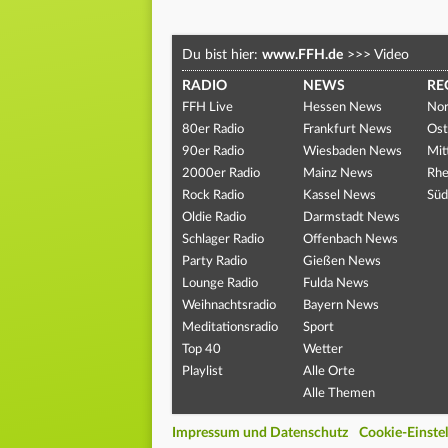
Du bist hier:
www.FFH.de
>>>
Video
RADIO
NEWS
RE
FFH Live
Hessen News
Nor
80er Radio
Frankfurt News
Ost
90er Radio
Wiesbaden News
Mit
2000er Radio
Mainz News
Rhe
Rock Radio
Kassel News
Süd
Oldie Radio
Darmstadt News
Schlager Radio
Offenbach News
Party Radio
Gießen News
Lounge Radio
Fulda News
Weihnachtsradio
Bayern News
Meditationsradio
Sport
Top 40
Wetter
Playlist
Alle Orte
Alle Themen
Impressum und Datenschutz
Cookie-Einste