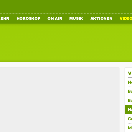
KEHR
HOROSKOP
ON AIR
MUSIK
AKTIONEN
VIDE
V
N
Be
B
N
G
M