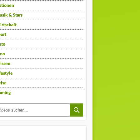
ktionen
sik & Stars
rtschaft
ort
uto
ino
issen
festyle
ise
aming