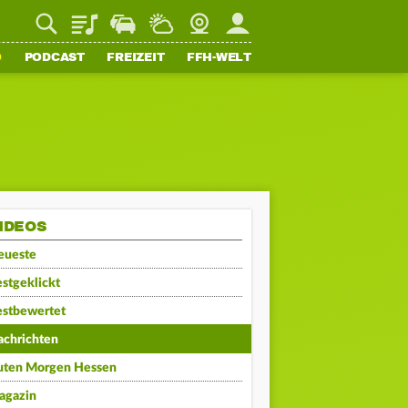
Playlist
Staupilot
Wetter
Webcam
Mein FFH
O
PODCAST
FREIZEIT
FFH-WELT
IDEOS
eueste
stgeklickt
estbewertet
achrichten
uten Morgen Hessen
agazin