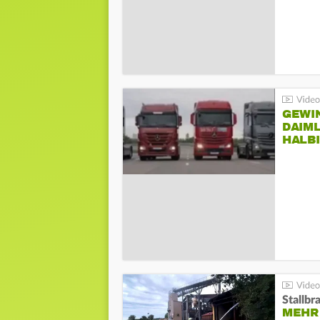
GEWI
DAIM
HALB
Stallbr
MEHR 