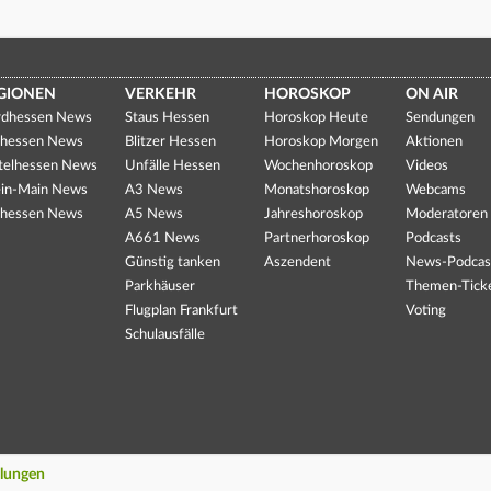
GIONEN
VERKEHR
HOROSKOP
ON AIR
dhessen News
Staus Hessen
Horoskop Heute
Sendungen
hessen News
Blitzer Hessen
Horoskop Morgen
Aktionen
telhessen News
Unfälle Hessen
Wochenhoroskop
Videos
in-Main News
A3 News
Monatshoroskop
Webcams
hessen News
A5 News
Jahreshoroskop
Moderatoren
A661 News
Partnerhoroskop
Podcasts
Günstig tanken
Aszendent
News-Podcas
Parkhäuser
Themen-Tick
Flugplan Frankfurt
Voting
Schulausfälle
llungen