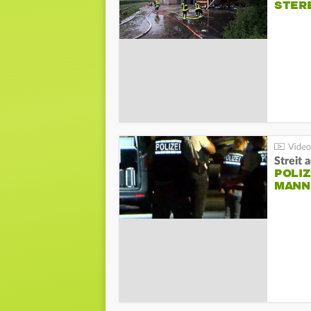
STER
Streit 
POLIZ
ANN I