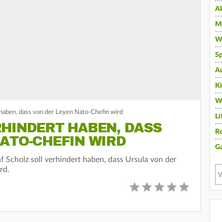
A
Mu
Wi
Sp
A
K
W
t haben, dass von der Leyen Nato-Chefin wird
Li
RHINDERT HABEN, DASS
Re
ATO-CHEFIN WIRD
G
f Scholz soll verhindert haben, dass Ursula von der
rd.