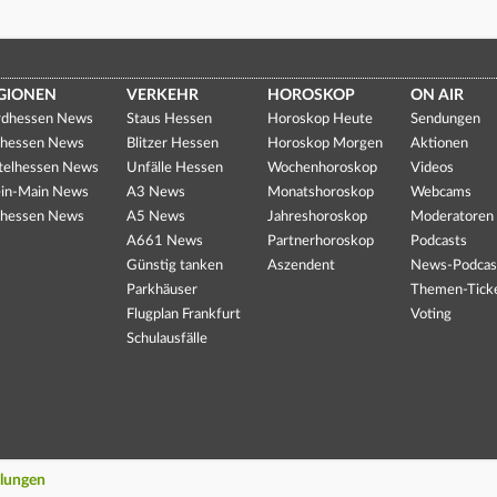
GIONEN
VERKEHR
HOROSKOP
ON AIR
dhessen News
Staus Hessen
Horoskop Heute
Sendungen
hessen News
Blitzer Hessen
Horoskop Morgen
Aktionen
telhessen News
Unfälle Hessen
Wochenhoroskop
Videos
in-Main News
A3 News
Monatshoroskop
Webcams
hessen News
A5 News
Jahreshoroskop
Moderatoren
A661 News
Partnerhoroskop
Podcasts
Günstig tanken
Aszendent
News-Podcas
Parkhäuser
Themen-Tick
Flugplan Frankfurt
Voting
Schulausfälle
llungen