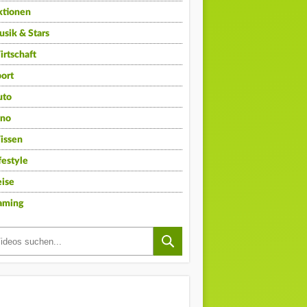
ktionen
sik & Stars
rtschaft
ort
uto
ino
issen
festyle
ise
aming