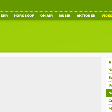
KEHR
HOROSKOP
ON AIR
MUSIK
AKTIONEN
VIDE
V
N
Be
B
N
G
M