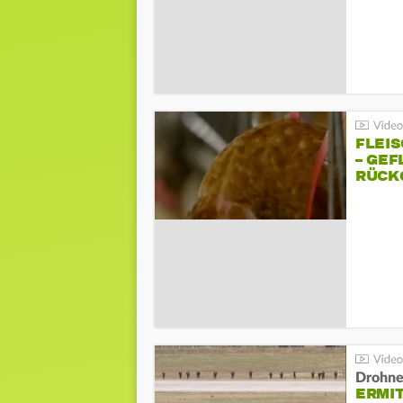
FLEI
– GEF
ÜCKG
Drohnen
ERMI