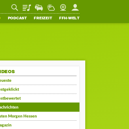
Playlist
Staupilot
Wetter
Webcam
Mein FFH
O
PODCAST
FREIZEIT
FFH-WELT
IDEOS
eueste
stgeklickt
estbewertet
achrichten
uten Morgen Hessen
agazin