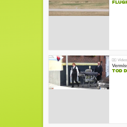
FLUG
Vermis
TOD 