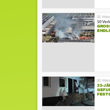
10 Ver
GROSS
NDLI
22-JÄ
GEFU
FEST