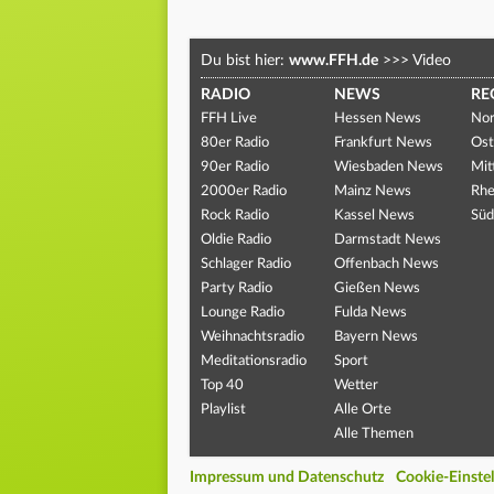
Du bist hier:
www.FFH.de
>>>
Video
RADIO
NEWS
RE
FFH Live
Hessen News
Nor
80er Radio
Frankfurt News
Ost
90er Radio
Wiesbaden News
Mit
2000er Radio
Mainz News
Rhe
Rock Radio
Kassel News
Süd
Oldie Radio
Darmstadt News
Schlager Radio
Offenbach News
Party Radio
Gießen News
Lounge Radio
Fulda News
Weihnachtsradio
Bayern News
Meditationsradio
Sport
Top 40
Wetter
Playlist
Alle Orte
Alle Themen
Impressum und Datenschutz
Cookie-Einste