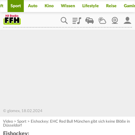
ft
Sport
Auto
Kino
Wissen
Lifestyle
Reise
Gami
Playlist
Staupilot
Wetter
Webcam
Mein
© glomex, 18.02.2024
Video
>
Sport
>
Eishockey: EHC Red Bull München gibt sich keine Blöße in
Düsseldorf
Eishockey: