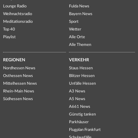
Lounge Radio
Fulda News
Weihnachtsradio
Bayern News
Meditationsradio
Sport
Top 40
Wetter
Playlist
Alle Orte
Alle Themen
REGIONEN
VERKEHR
Nordhessen News
Staus Hessen
Osthessen News
Blitzer Hessen
Mittelhessen News
Unfälle Hessen
Rhein-Main News
A3 News
Südhessen News
A5 News
A661 News
Günstig tanken
Parkhäuser
Flugplan Frankfurt
Schulausfälle