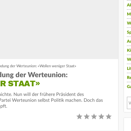
A
Mu
Wi
Sp
A
K
W
ndung der Werteunion: «Wollen weniger Staat»
Li
dung der Werteunion:
Re
R STAAT»
G
chte. Nun will der frühere Präsident des
Partei Werteunion selbst Politik machen. Doch das
pft.