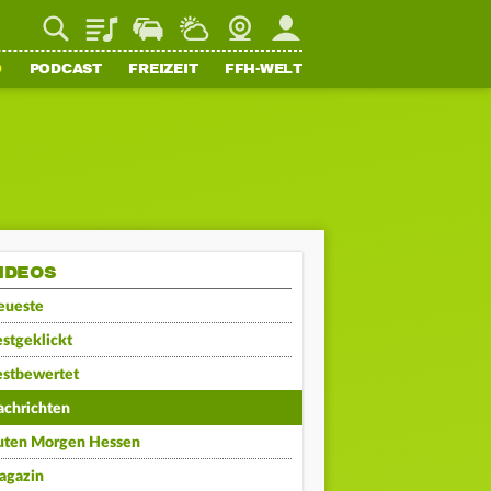
Playlist
Staupilot
Wetter
Webcam
Mein FFH
O
PODCAST
FREIZEIT
FFH-WELT
IDEOS
eueste
stgeklickt
estbewertet
achrichten
uten Morgen Hessen
agazin