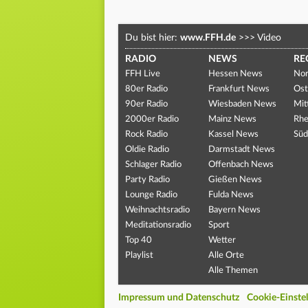
Du bist hier:
www.FFH.de
>>>
Video
RADIO
NEWS
RE
FFH Live
Hessen News
Nor
80er Radio
Frankfurt News
Ost
90er Radio
Wiesbaden News
Mit
2000er Radio
Mainz News
Rhe
Rock Radio
Kassel News
Süd
Oldie Radio
Darmstadt News
Schlager Radio
Offenbach News
Party Radio
Gießen News
Lounge Radio
Fulda News
Weihnachtsradio
Bayern News
Meditationsradio
Sport
Top 40
Wetter
Playlist
Alle Orte
Alle Themen
Impressum und Datenschutz
Cookie-Einste