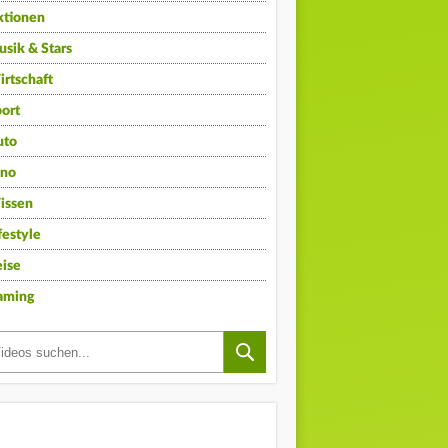
ktionen
sik & Stars
rtschaft
ort
uto
ino
issen
festyle
ise
aming