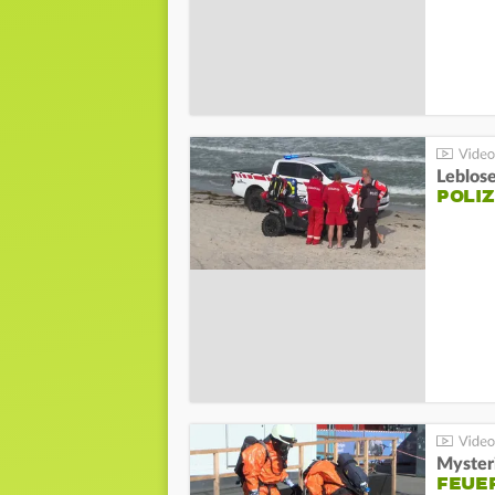
Leblos
POLIZ
Mysteri
FEUE