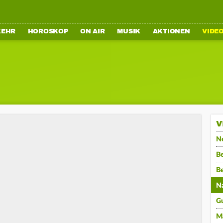
KEHR
HOROSKOP
ON AIR
MUSIK
AKTIONEN
VIDE
V
N
Be
B
N
G
M