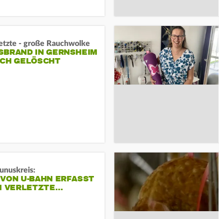
letzte - große Rauchwolke
BRAND IN GERNSHEIM E
CH GELÖSCHT
unuskreis:
 VON U-BAHN ERFASST
EI VERLETZTE…