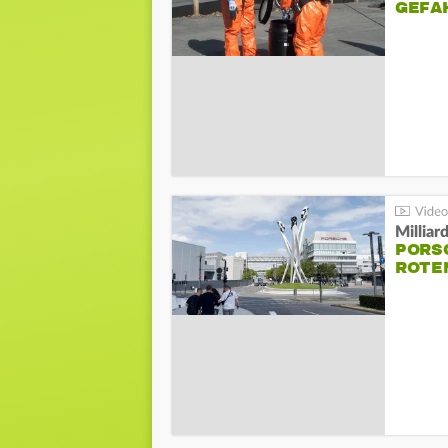
GEFA
Millia
PORSC
ROTE