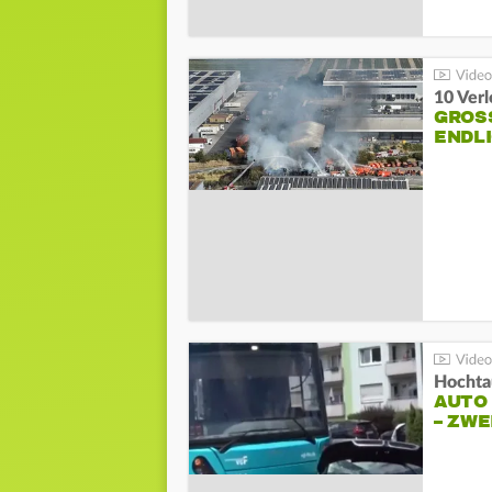
10 Ver
GROSS
NDLI
Hochta
AUTO
– ZW