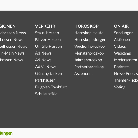
GIONEN
VERKEHR
HOROSKOP
ON AIR
dhessen News
Staus Hessen
Horoskop Heute
Sendungen
hessen News
Blitzer Hessen
Horoskop Morgen
Aktionen
telhessen News
Unfälle Hessen
Wochenhoroskop
Videos
in-Main News
A3 News
Monatshoroskop
Webcams
hessen News
A5 News
Jahreshoroskop
Moderatoren
A661 News
Partnerhoroskop
Podcasts
Günstig tanken
Aszendent
News-Podcas
Parkhäuser
Themen-Tick
Flugplan Frankfurt
Voting
Schulausfälle
llungen